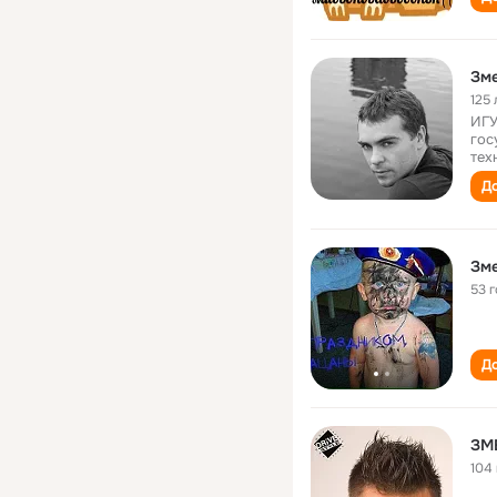
Зме
125 
ИГУ
гос
тех
До
Зме
53 
До
ЗМ
104