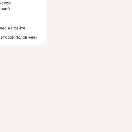
жской
ский
час на сайте
 второй половинки