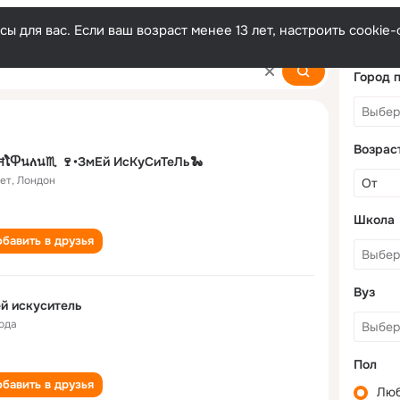
ы для вас. Если ваш возраст менее 13 лет, настроить cooki
Город 
Возрас
ĦໂႴนለน♏ 🍷•ЗмЕй ИсКуСиТеЛь🐍
лет
,
Лондон
Школа
бавить в друзья
Вуз
й искуситель
года
Пол
бавить в друзья
Лю