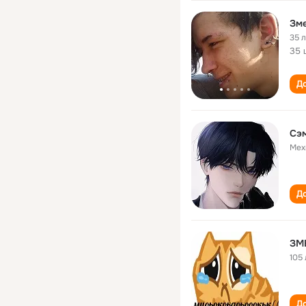
Зме
35 
35 
До
Сэм
Мех
До
ЗМ
105 
До