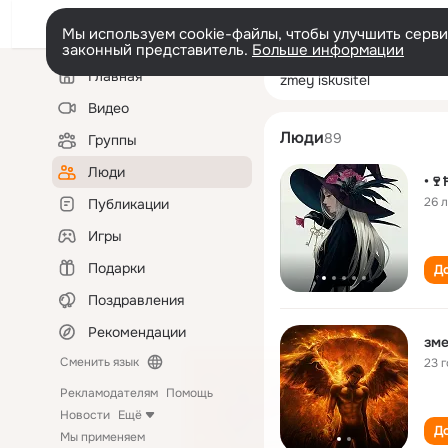
Мы используем cookie-файлы, чтобы улучшить сервис
законный представитель.
Больше информации
Левая
Поиск
Главная
zmey iskusitel
колонка
по
людям
Видео
Люди
89
Группы
Люди
•
26 
Публикации
Игры
Подарки
До
Поздравления
Рекомендации
зме
Сменить язык
23 
Рекламодателям
Помощь
Новости
Ещё
До
Мы применяем