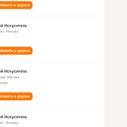
бавить в друзья
й Искуситель
лет
,
Москва
бавить в друзья
й Искуситель
года
,
Москва
кола
бавить в друзья
й Искуситель
лет
,
Энгельс