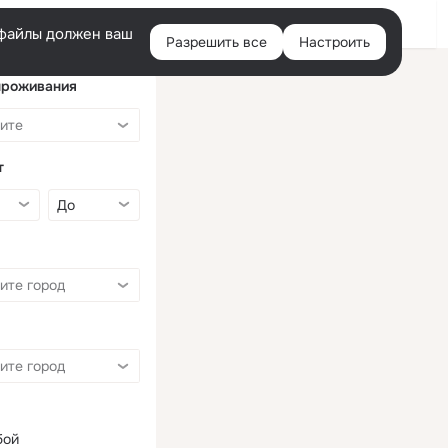
Войти
e-файлы должен ваш
Разрешить все
Настроить
Правая
колонка
проживания
т
бой