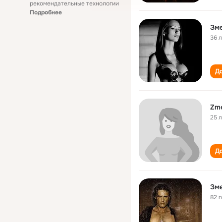
рекомендательные технологии
Подробнее
Зме
36 
До
Zme
25 
До
Зме
82 