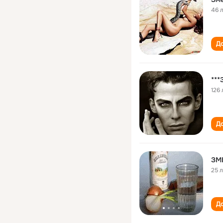
46 
До
**
126 
До
ЗМ
25 
До