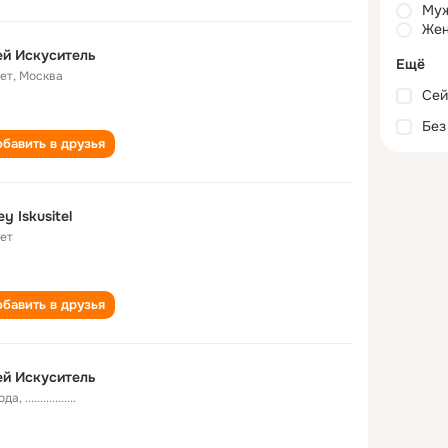
Му
Жен
й Искуситель
Ещё
лет
,
Москва
Сей
Без
бавить в друзья
y Iskusitel
лет
бавить в друзья
й Искуситель
года
,
.................