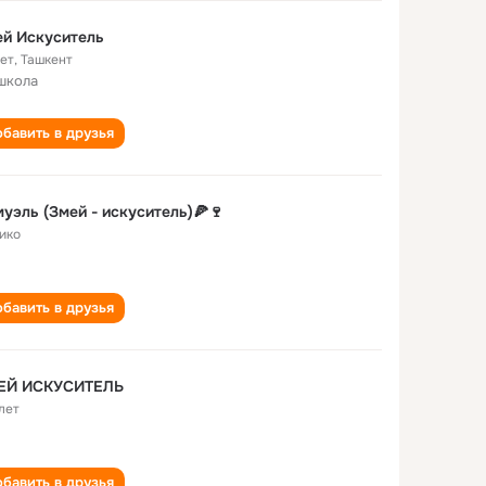
й Искуситель
лет
,
Ташкент
школа
бавить в друзья
уэль (Змей - искуситель)🍕🍷
ико
бавить в друзья
ЕЙ ИСКУСИТЕЛЬ
лет
бавить в друзья