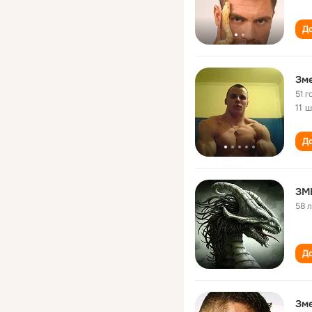
До
Зме
51 г
11 
До
ЗМ
58 
До
Зме