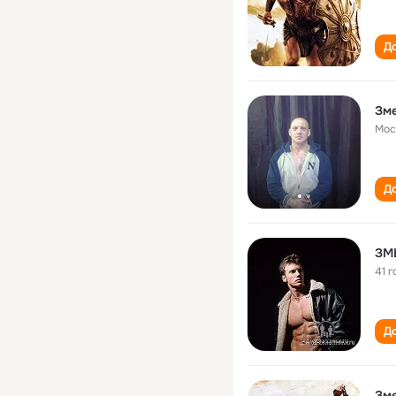
До
Зме
Мос
До
ЗМ
41 г
До
Зме