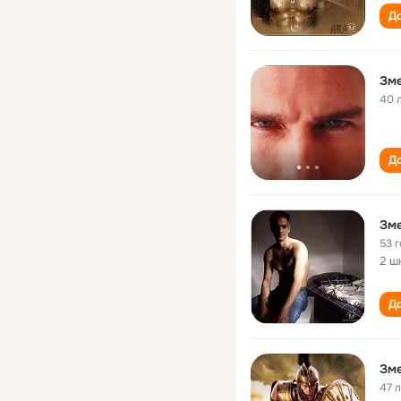
До
Зме
40 
До
Зме
53 
2 ш
До
Зме
47 