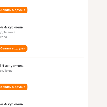
бавить в друзья
й Искуситель
од
,
Ташкент
школа
бавить в друзья
ЕЙ искуситель
лет
,
Токио
бавить в друзья
й Искуситель