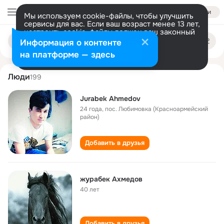
Войти
Мы используем cookie-файлы, чтобы улучшить
сервисы для вас. Если ваш возраст менее 13 лет,
настроить cookie-файлы должен ваш законный
zhurabek akhmedov
Поиск
представитель.
Больше информации
Информация о контенте
по
людям
Разрешить все
Настроить
на платформе — здесь
Люди
199
Jurabek Ahmedov
24 года
,
пос. Любимовка (Красноармейский
район)
Добавить в друзья
журабек Ахмедов
40 лет
Добавить в друзья