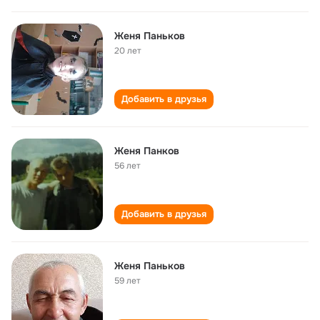
Женя Паньков
20 лет
Добавить в друзья
Женя Панков
56 лет
Добавить в друзья
Женя Паньков
59 лет