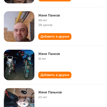
Женя Панков
48 лет
38 школа
Добавить в друзья
Женя Панков
18 лет
Добавить в друзья
Женя Паньков
20 лет