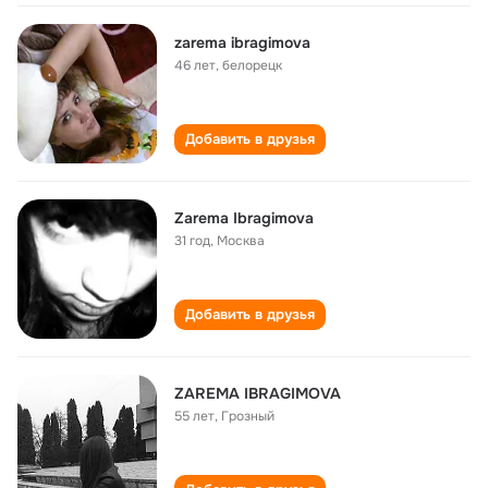
zarema ibragimova
46 лет
,
белорецк
Добавить в друзья
Zarema Ibragimova
31 год
,
Москва
Добавить в друзья
ZAREMA IBRAGIMOVA
55 лет
,
Грозный