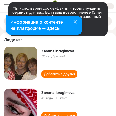
Войти
Мы используем cookie-файлы, чтобы улучшить
сервисы для вас. Если ваш возраст менее 13 лет,
настроить cookie-файлы должен ваш законный
zarema ibragimova
Поиск
представитель.
Больше информации
Информация о контенте
по
людям
Разрешить все
Настроить
на платформе — здесь
Люди
487
Zarema ibragimova
55 лет
,
Грозный
Добавить в друзья
Zarema Ibragimova
43 года
,
Ташкент
Добавить в друзья