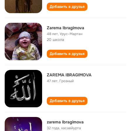
Добавить в друзья
Zarema Ibragimova
48 лет
,
Урус-Мартан
20 школа
Добавить в друзья
ZAREMA IBRAGIMOVA
47 лет
,
Грозный
Добавить в друзья
zarema Ibragimova
32 года
,
хасавйурта