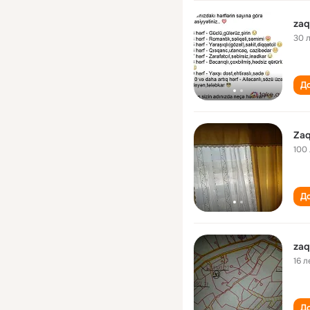
zaq
30 
До
Zaq
100
До
zaq
16 л
До