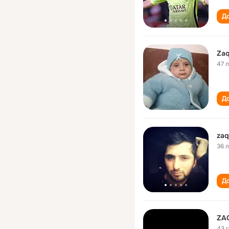
До
Zaq
47 
До
zaq
36 
До
ZA
43 