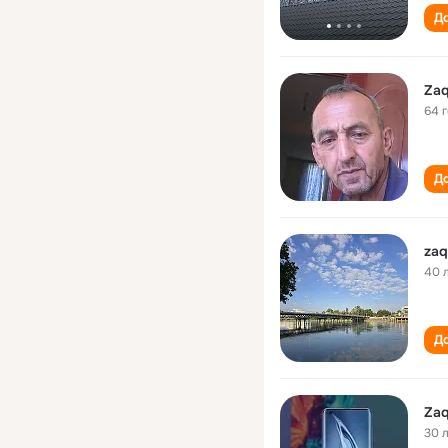
До
Zaq
64 
До
zaq
40 
До
Zaq
30 