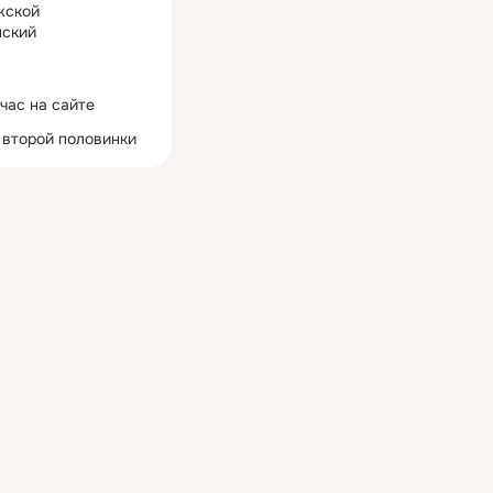
жской
ский
час на сайте
 второй половинки