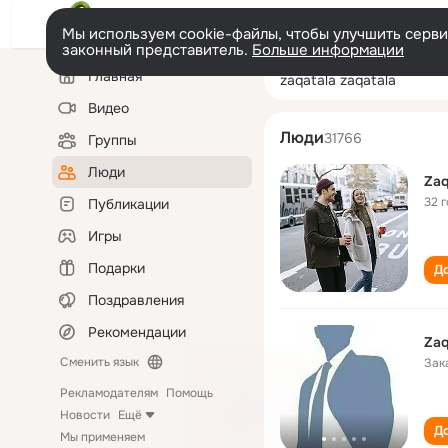
Мы используем cookie-файлы, чтобы улучшить сервис
законный представитель.
Больше информации
Левая
Поиск
Главная
zaqatala zaqatal
колонка
по
людям
Видео
Люди
31766
Группы
Люди
Zaq
32 
Публикации
Игры
Подарки
До
Поздравления
Рекомендации
Zaq
Сменить язык
Зак
Рекламодателям
Помощь
Новости
Ещё
До
Мы применяем