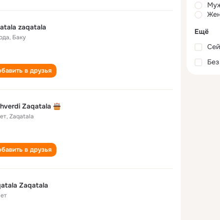
Му
Жен
atala zaqatala
Ещё
года
,
Баку
Сей
Без
бавить в друзья
ahverdi Zaqatala
лет
,
Zaqatala
бавить в друзья
atala Zaqatala
лет