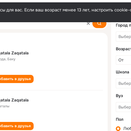
ы для вас. Если ваш возраст менее 13 лет, настроить cooki
a
Город 
Возрас
atala Zaqatala
года
,
Баку
Школа
бавить в друзья
Вуз
atala Zaqatala
аталы
Пол
бавить в друзья
Лю