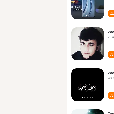
До
Zaq
26 
До
Zaq
48 
До
Zaq