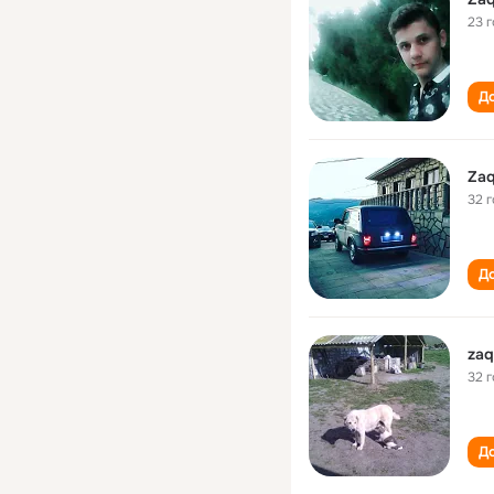
23 
До
Zaq
32 
До
zaq
32 
До