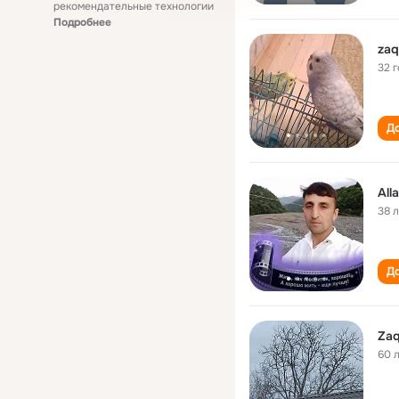
рекомендательные технологии
Подробнее
zaq
32 
До
All
38 
До
Zaq
60 