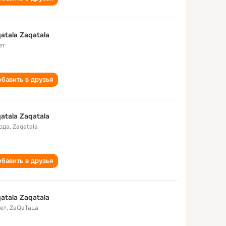
atala Zaqatala
ет
бавить в друзья
atala Zaqatala
года
,
Zaqatala
бавить в друзья
atala Zaqatala
лет
,
ZaQaTaLa