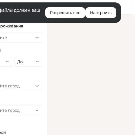
Войти
e-файлы должен ваш
Разрешить все
Настроить
Правая
колонка
проживания
т
бой