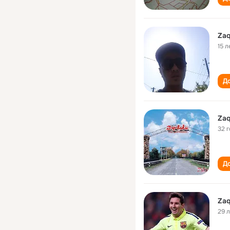
Zaq
15 л
До
Zaq
32 
До
Zaq
29 