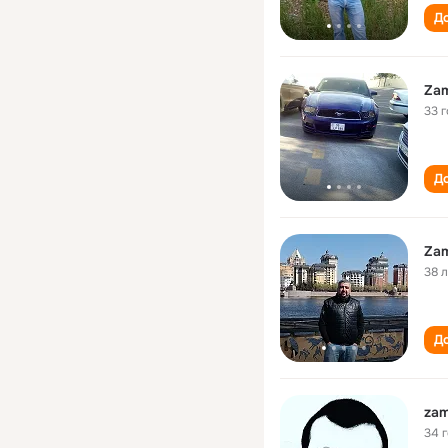
До
Zam
33 
До
Zam
38 
До
zam
34 