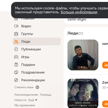
Мы используем cookie-файлы, чтобы улучшить сервис
законный представитель.
Больше информации
Левая
Поиск
Главная
zamin eliyev
колонка
по
людям
Видео
Люди
212
Группы
Люди
zam
Публикации
Игры
Подарки
До
Поздравления
Рекомендации
Zam
Сменить язык
32 
Рекламодателям
Помощь
Новости
Ещё
До
Мы применяем