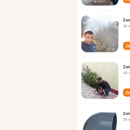
Zam
36 
До
Zam
40 
До
Zam
39 