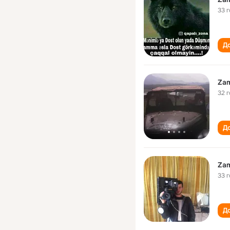
33 
До
Zam
32 
До
Zam
33 
До