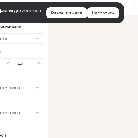
Войти
e-файлы должен ваш
Разрешить все
Настроить
Правая
колонка
проживания
т
бой