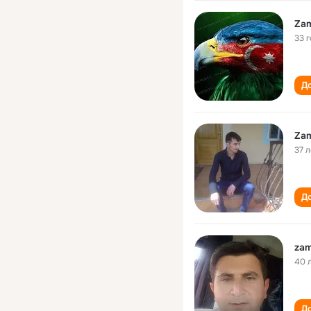
Zam
33 
До
Zam
37 л
До
zam
40 
До