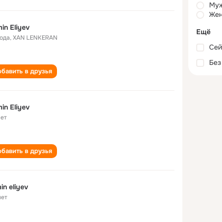
Му
Жен
in Eliyev
Ещё
года
,
XAN LENKERAN
Сей
Без
бавить в друзья
in Eliyev
лет
бавить в друзья
in eliyev
лет