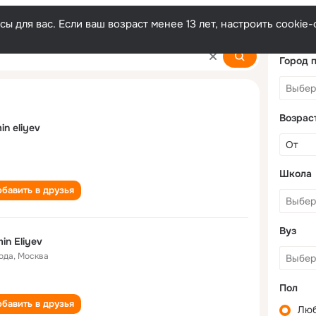
ы для вас. Если ваш возраст менее 13 лет, настроить cooki
Город 
Возрас
in eliyev
Школа
бавить в друзья
Вуз
in Eliyev
года
,
Москва
Пол
бавить в друзья
Лю