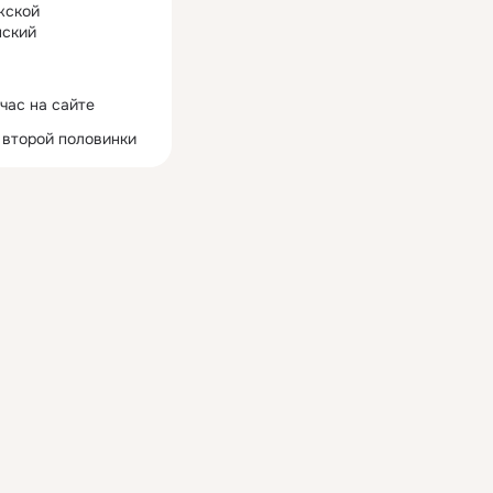
жской
ский
час на сайте
 второй половинки