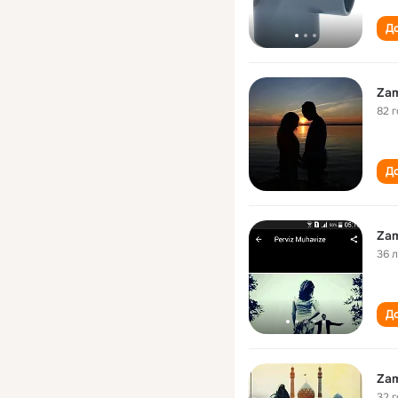
До
Zam
82 
До
Zam
36 
До
Zam
32 