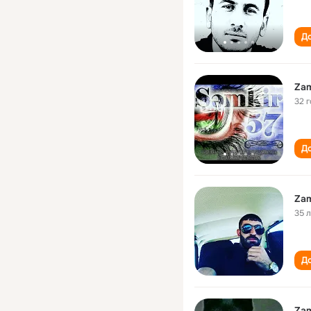
До
Zam
32 
До
Zam
35 
До
Zam