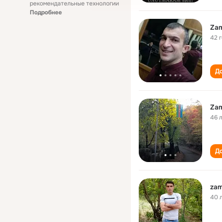
рекомендательные технологии
Подробнее
Zam
42 
До
Zam
46 
До
zam
40 