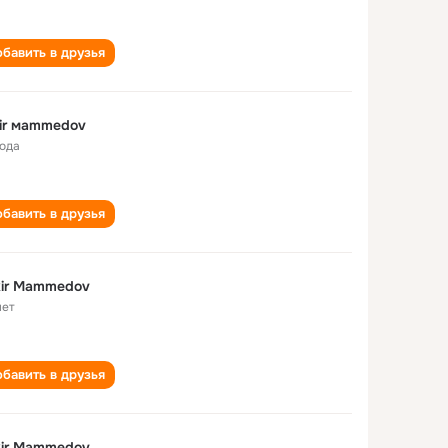
бавить в друзья
ir мammedov
года
бавить в друзья
kir Mammedov
лет
бавить в друзья
kir Mammedov