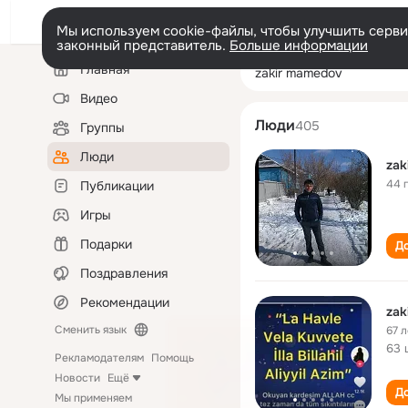
Мы используем cookie-файлы, чтобы улучшить сервис
законный представитель.
Больше информации
Левая
Поиск
Главная
zakir mamedov
колонка
по
людям
Видео
Люди
405
Группы
Люди
zak
44 
Публикации
Игры
Подарки
До
Поздравления
Рекомендации
zak
Сменить язык
67 л
63 
Рекламодателям
Помощь
Новости
Ещё
До
Мы применяем