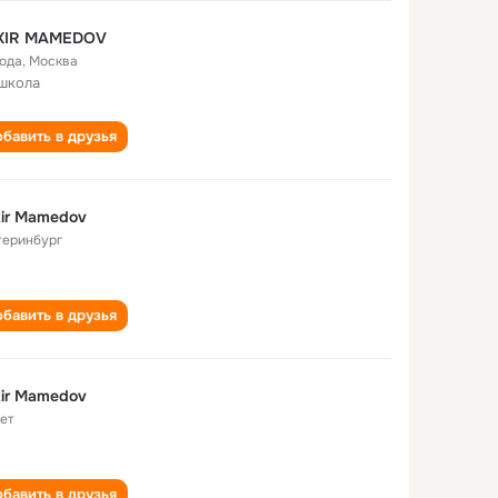
KIR MAMEDOV
года
,
Москва
школа
бавить в друзья
ir Mamedov
теринбург
бавить в друзья
ir Mamedov
лет
бавить в друзья