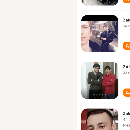
Zak
34 
До
ZA
33 
До
Zak
44 
Меж