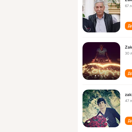
67 л
До
Zak
30 
До
zak
47 
До