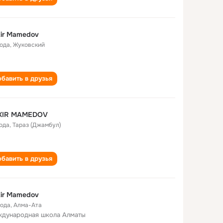
ir Mamedov
года
,
Жуковский
бавить в друзья
KIR MAMEDOV
года
,
Тараз (Джамбул)
бавить в друзья
ir Mamedov
года
,
Алма-Ата
дународная школа Алматы