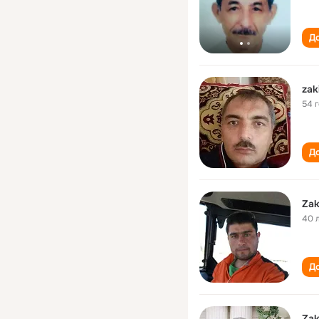
До
zak
54 
До
Za
40 
До
Za