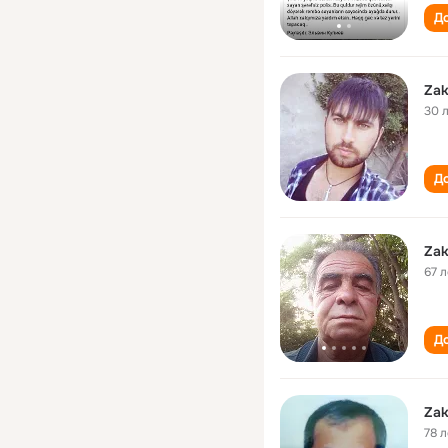
До
Zak
30 
До
Zak
67 л
До
Zak
78 л