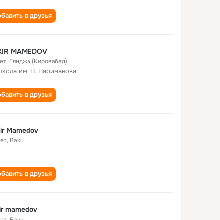
бавить в друзья
KIR MAMEDOV
лет
,
Гянджа (Кировабад)
школа им. Н. Нариманова
бавить в друзья
ir Mamedov
лет
,
Baku
бавить в друзья
ir mamedov
лет
,
Баку