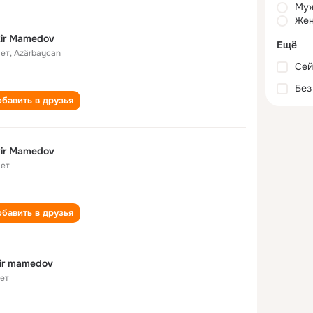
Му
Жен
ir Mamedov
Ещё
лет
,
Azärbaycan
Сей
Без
бавить в друзья
ir Mamedov
лет
бавить в друзья
ir mamedov
лет