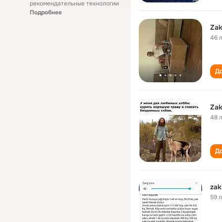
рекомендательные технологии
Подробнее
Zak
46 
До
Zak
48 
До
zak
59 