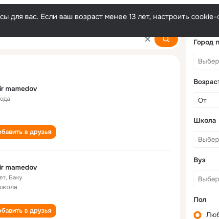
ы для вас. Если ваш возраст менее 13 лет, настроить cooki
Город 
Возрас
ir mamedov
года
Школа
бавить в друзья
Вуз
ir mamedov
ет
,
Баку
школа
Пол
бавить в друзья
Лю