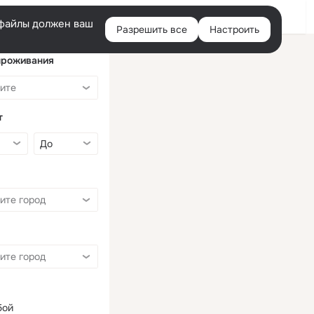
Войти
e-файлы должен ваш
Разрешить все
Настроить
Правая
колонка
проживания
т
бой