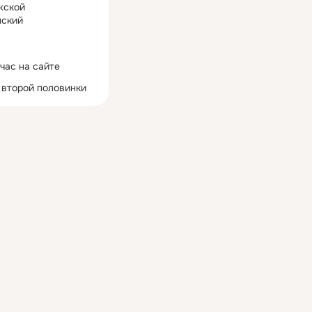
жской
ский
час на сайте
 второй половинки