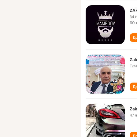
ZA
34 
60 
До
Zak
Ека
До
Zak
47 
До