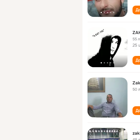
До
ZA
55 
25 
До
Zak
50 
До
zak
45 