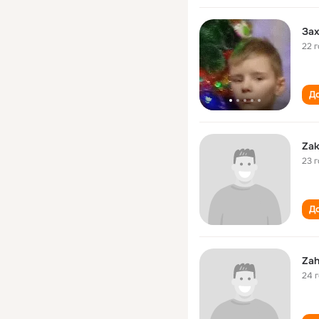
Зах
22 
До
Zak
23 
До
Zah
24 