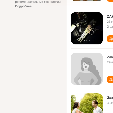
рекомендательные технологии
Подробнее
ZA
23 
2 ш
До
Zak
29 
До
За
33 