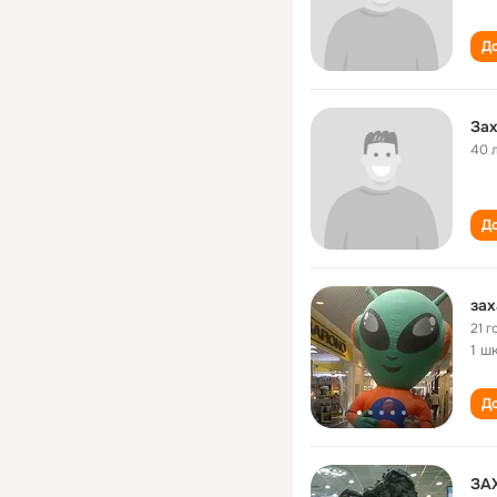
До
За
40 
До
зах
21 г
1 ш
До
ЗА