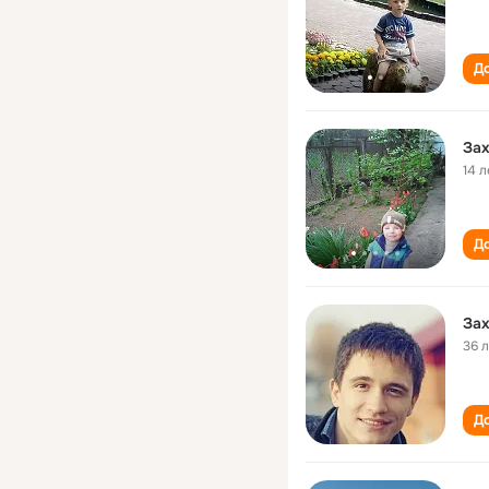
До
За
14 л
До
За
36 
До