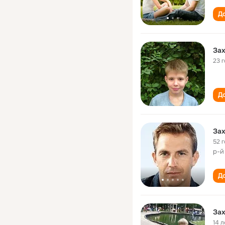
До
За
23 
До
За
52 
р-й
До
За
14 л