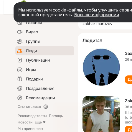
Мы используем cookie-файлы, чтобы улучшить сервис
законный представитель.
Больше информации
Левая
Поиск
Главная
zakhar morozov
колонка
по
людям
Видео
Люди
146
Группы
Люди
За
26 
Публикации
Игры
Подарки
До
Поздравления
Рекомендации
Сменить язык
38 
Шко
Рекламодателям
Помощь
(с 
шко
Новости
Ещё
Мы применяем
До