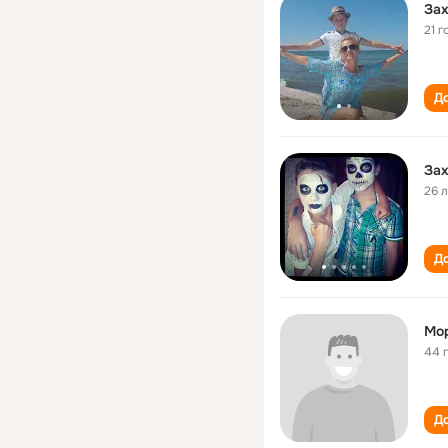
За
21 г
До
За
26 
До
Мо
44 
До