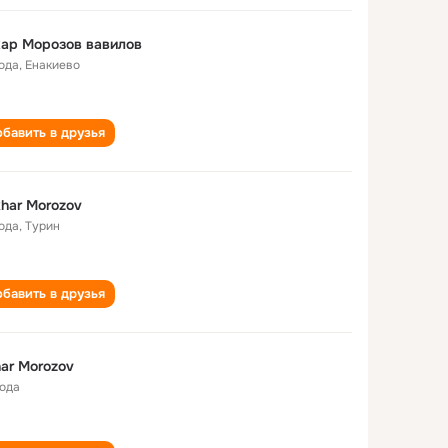
ар Морозов вавилов
года
,
Енакиево
бавить в друзья
har Morozov
года
,
Турин
бавить в друзья
ar Morozov
года