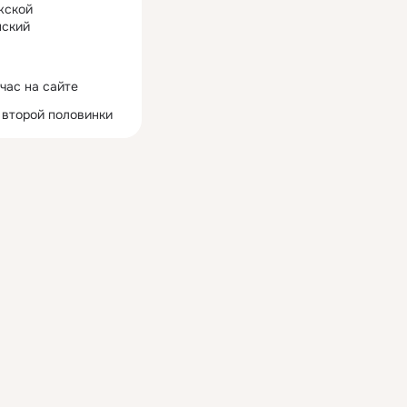
жской
ский
час на сайте
 второй половинки