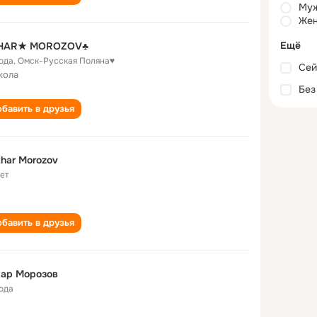
Му
Жен
Ещё
HAR★ MOROZOV♣
года
,
Омск-Русская Поляна♥
Сей
кола
Без
бавить в друзья
har Morozov
лет
бавить в друзья
хар Морозов
года