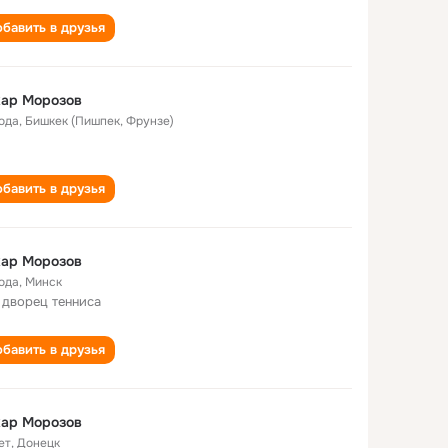
бавить в друзья
хар Морозов
года
,
Бишкек (Пишпек, Фрунзе)
бавить в друзья
хар Морозов
года
,
Минск
 дворец тенниса
бавить в друзья
хар Морозов
ет
,
Донецк