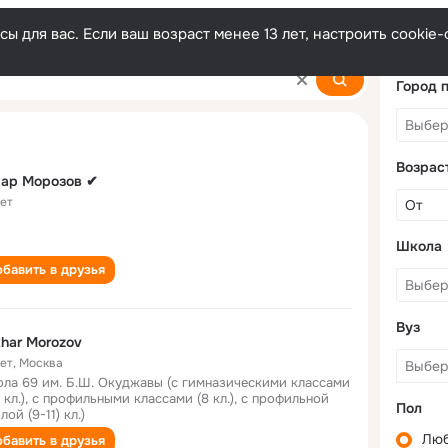
ы для вас. Если ваш возраст менее 13 лет, настроить cooki
Город 
Возрас
хар Морозов ✔
лет
Школа
бавить в друзья
Вуз
Zakhar Morozov
лет
,
Москва
ла 69 им. Б.Ш. Окуджавы (с гимназическими классами
5 кл.), с профильными классами (8 кл.), с профильной
Пол
лой (9-11) кл.)
Лю
бавить в друзья