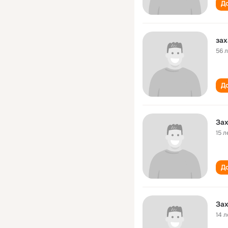
До
зах
56 
До
За
15 л
До
За
14 л