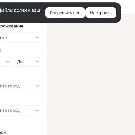
Войти
e-файлы должен ваш
Разрешить все
Настроить
Правая
колонка
проживания
т
бой