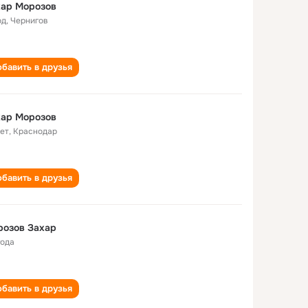
хар Морозов
од
,
Чернигов
бавить в друзья
хар Морозов
лет
,
Краснодар
бавить в друзья
розов Захар
года
бавить в друзья