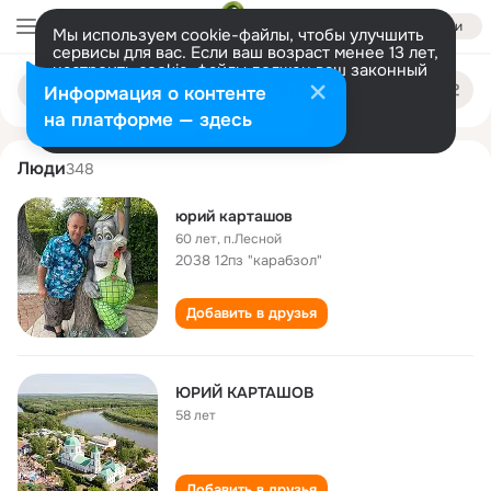
Войти
Мы используем cookie-файлы, чтобы улучшить
сервисы для вас. Если ваш возраст менее 13 лет,
настроить cookie-файлы должен ваш законный
yuriy kartashov
Поиск
представитель.
Больше информации
Информация о контенте
по
людям
Разрешить все
Настроить
на платформе — здесь
Люди
348
юрий карташов
60 лет
,
п.Лесной
2038 12пз "карабзол"
Добавить в друзья
ЮРИЙ КАРТАШОВ
58 лет
Добавить в друзья