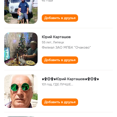
62 года
Добавить в друзья
Юрий Карташов
55 лет
,
Липецк
Филиал ЗАО МПБК "Очаково"
Добавить в друзья
๑۩۞۩๑Юрий Карташов๑۩۞۩๑
101 год
,
ГДЕ ЛУЧШЕ...
Добавить в друзья