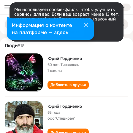
Войти
Мы используем cookie-файлы, чтобы улучшить
сервисы для вас. Если ваш возраст менее 13 лет,
настроить cookie-файлы должен ваш законный
yuriy gordienko
Поиск
представитель.
Больше информации
Информация о контенте
по
людям
Разрешить все
Настроить
на платформе — здесь
Люди
518
Юрий Гордиенко
60 лет
,
Тирасполь
1 школа
Добавить в друзья
Юрий Гордиенко
63 года
ооо"Спецкран"
Добавить в друзья