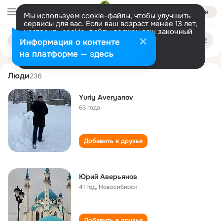
Войти
Мы используем cookie-файлы, чтобы улучшить
сервисы для вас. Если ваш возраст менее 13 лет,
настроить cookie-файлы должен ваш законный
yuriy averyanov
Поиск
представитель.
Больше информации
Информация о контенте
по
людям
Разрешить все
Настроить
на платформе — здесь
Люди
236
Yuriy Averyanov
63 года
Добавить в друзья
Юрий Аверьянов
41 год
,
Новосибирск
Добавить в друзья