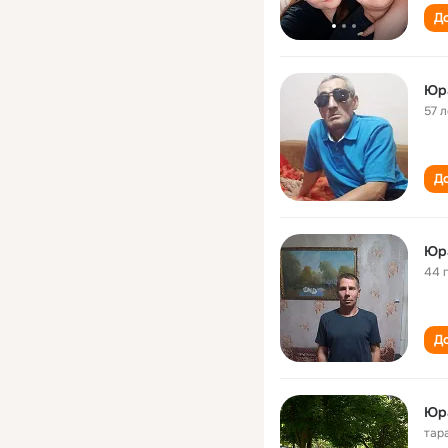
До
Юр
57 л
До
Юр
44 
До
Юр
тар