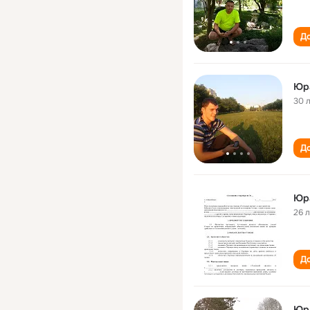
До
Юр
30 
До
Юр
26 
До
Юр