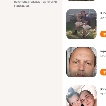
рекомендательные технологии
Подробнее
Юр
42 
До
юра
Мос
До
Юр
21 г