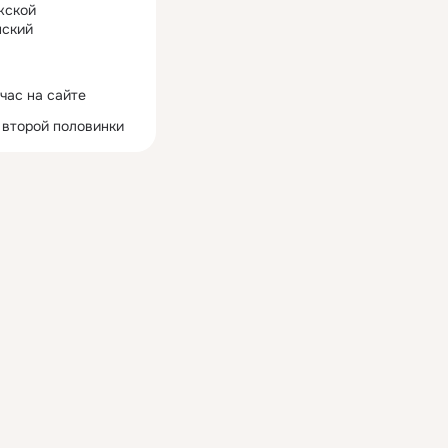
жской
ский
час на сайте
 второй половинки