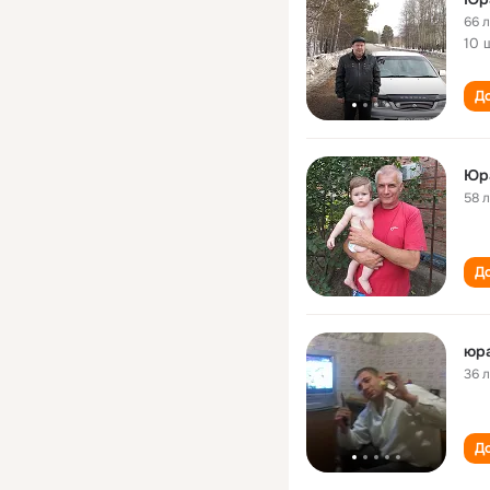
66 
10 
До
Юр
58 
До
юра
36 
До