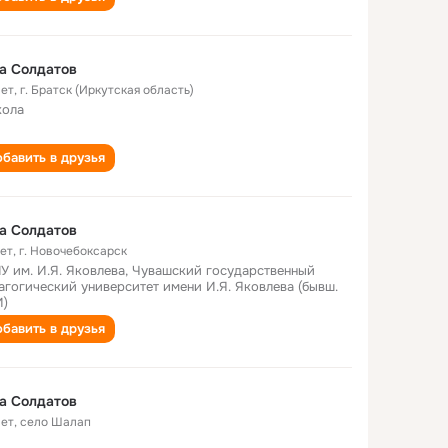
а Солдатов
лет
,
г. Братск (Иркутская область)
кола
бавить в друзья
а Солдатов
лет
,
г. Новочебоксарск
У им. И.Я. Яковлева, Чувашский государственный
агогический университет имени И.Я. Яковлева (бывш.
)
бавить в друзья
а Солдатов
лет
,
село Шалап