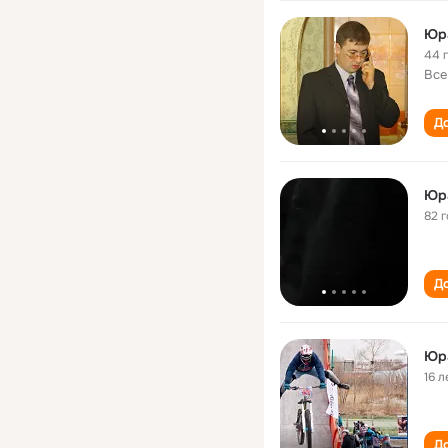
Юр
44 
Все
До
Юр
82 
До
Юр
16 л
До