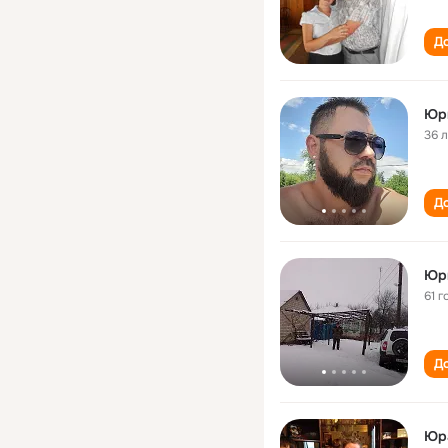
До
Юр
36 
До
Юр
61 г
До
Юр