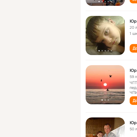
Юр
20 
1 ш
До
Юр
59 
ЧГП
пед
ЧПИ
До
Юр
50 