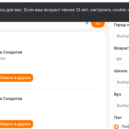
ы для вас. Если ваш возраст менее 13 лет, настроить cooki
Город 
Возрас
а Солдатов
года
Школа
бавить в друзья
Вуз
а Солдатов
Пол
бавить в друзья
Лю