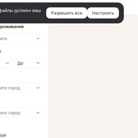
Войти
e-файлы должен ваш
Разрешить все
Настроить
Правая
колонка
проживания
т
бой