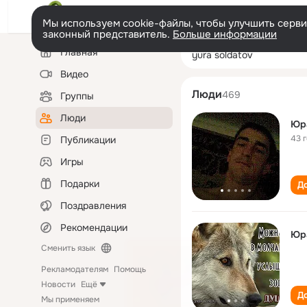
Мы используем cookie-файлы, чтобы улучшить сервис
законный представитель.
Больше информации
Левая
Поиск
Главная
yura soldatov
колонка
по
людям
Видео
Люди
469
Группы
Люди
Юр
43 
Публикации
Игры
Подарки
До
Поздравления
Рекомендации
Юр
Сменить язык
Рекламодателям
Помощь
Новости
Ещё
До
Мы применяем