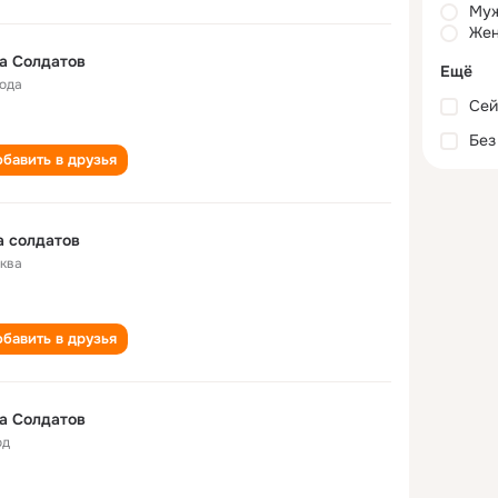
Му
Жен
а Солдатов
Ещё
года
Сей
Без
бавить в друзья
 солдатов
ква
бавить в друзья
а Солдатов
од