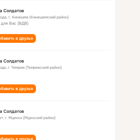
а Солдатов
года
,
г. Кинешма (Кинешемский район)
 для Вас (ВДВ)
бавить в друзья
а Солдатов
года
,
г. Темрюк (Темрюкский район)
бавить в друзья
а Солдатов
ет
,
г. Мценск (Мценский район)
бавить в друзья