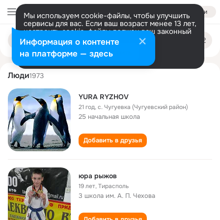
Войти
Мы используем cookie-файлы, чтобы улучшить
сервисы для вас. Если ваш возраст менее 13 лет,
настроить cookie-файлы должен ваш законный
yura ryzhov
Поиск
представитель.
Больше информации
Информация о контенте
по
людям
Разрешить все
Настроить
на платформе — здесь
Люди
1973
YURA RYZHOV
21 год
,
с. Чугуевка (Чугуевский район)
25 начальная школа
Добавить в друзья
юра рыжов
19 лет
,
Тирасполь
3 школа им. А. П. Чехова
Добавить в друзья