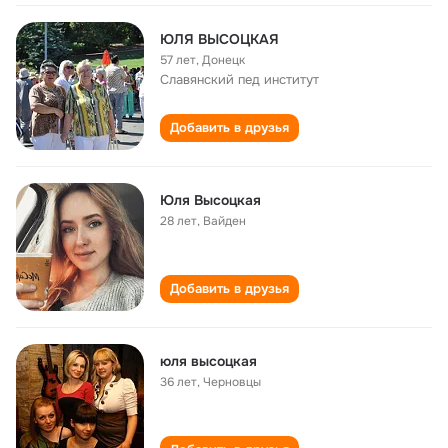
ЮЛЯ ВЫСОЦКАЯ
57 лет
,
Донецк
Cлавянский пед институт
Добавить в друзья
Юля Высоцкая
28 лет
,
Вайден
Добавить в друзья
юля высоцкая
36 лет
,
Черновцы