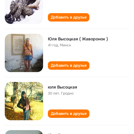
Добавить в друзья
Юля Высоцкая ( Жаворонок )
41 год
,
Минск
Добавить в друзья
юля Высоцкая
30 лет
,
Гродно
Добавить в друзья