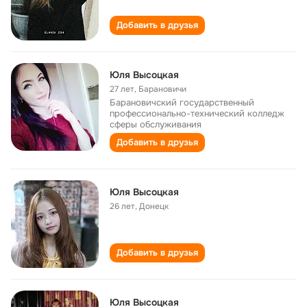
Добавить в друзья
Юля Высоцкая
27 лет
,
Барановичи
Барановичский государственный
профессионально-технический колледж
сферы обслуживания
Добавить в друзья
Юля Высоцкая
26 лет
,
Донецк
Добавить в друзья
Юля Высоцкая