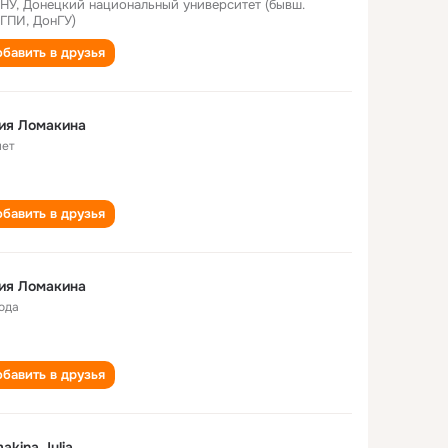
НУ, Донецкий национальный университет (бывш.
ГПИ, ДонГУ)
бавить в друзья
ия Ломакина
лет
бавить в друзья
ия Ломакина
года
бавить в друзья
akina Julia