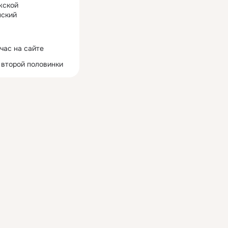
жской
ский
час на сайте
 второй половинки