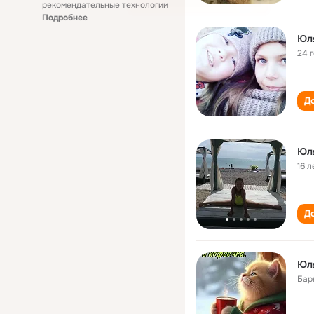
рекомендательные технологии
Подробнее
Юл
24 
До
Юл
16 л
До
Юл
Бар