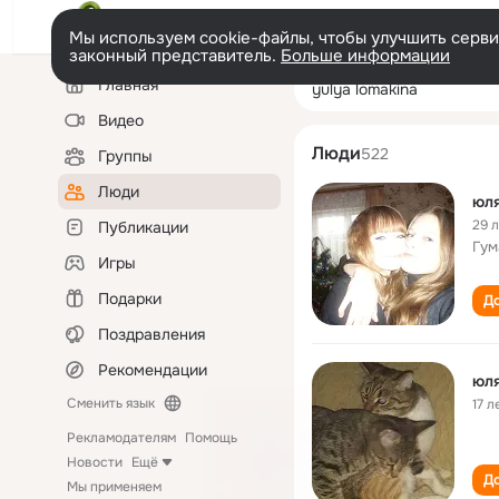
Мы используем cookie-файлы, чтобы улучшить сервис
законный представитель.
Больше информации
Левая
Поиск
Главная
yulya lomakina
колонка
по
людям
Видео
Люди
522
Группы
Люди
юл
29 
Публикации
Гум
Игры
Подарки
До
Поздравления
Рекомендации
юл
Сменить язык
17 л
Рекламодателям
Помощь
Новости
Ещё
До
Мы применяем