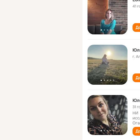
41 г
До
Юля
г. 
До
Юля
31 г
НИ 
исс
Ога
До