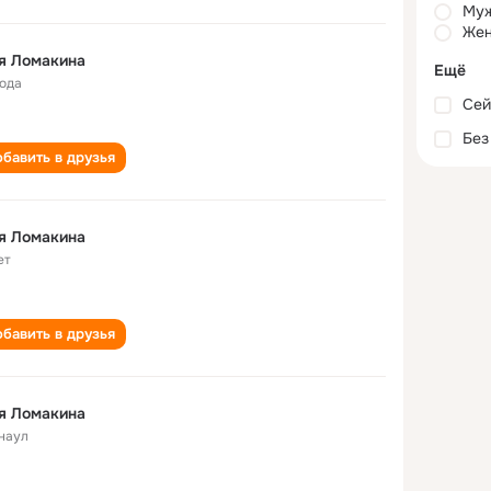
Му
Жен
я Ломакина
Ещё
года
Сей
Без
бавить в друзья
я Ломакина
ет
бавить в друзья
я Ломакина
наул