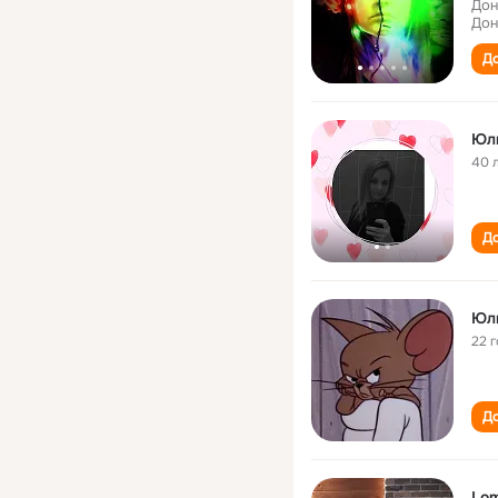
Дон
Дон
До
Юл
40 
До
Юл
22 
До
Lom