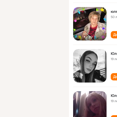
юл
50 
До
Юл
19 л
До
Юл
19 л