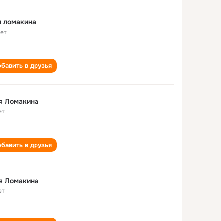
я ломакина
лет
бавить в друзья
я Ломакина
ет
бавить в друзья
я Ломакина
ет