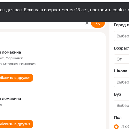
ы для вас. Если ваш возраст менее 13 лет, настроить cooki
Город 
Возрас
я ломакина
лет
,
Моршанск
анитарная гимназия
Школа
бавить в друзья
Вуз
я ломакина
ет
Пол
бавить в друзья
Лю