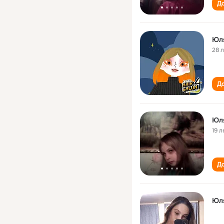
До
Юл
28 
До
Юл
19 л
До
Юл