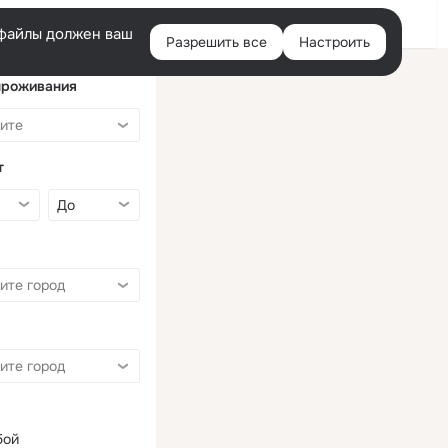
Войти
e-файлы должен ваш
Разрешить все
Настроить
Правая
колонка
проживания
т
бой