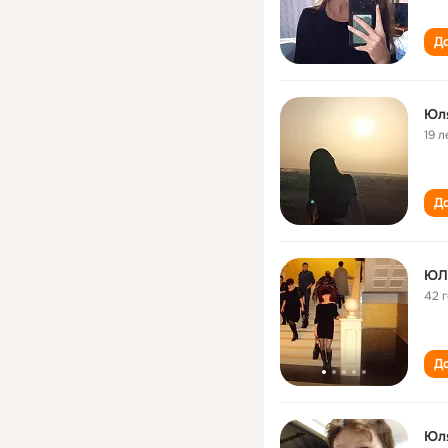
До
Юл
19 л
До
ЮЛ
42 
До
Юл