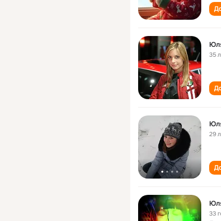
До
Юл
35 
До
Юл
29 
До
Юл
33 