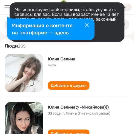
Войти
Мы используем cookie-файлы, чтобы улучшить
сервисы для вас. Если ваш возраст менее 13 лет,
настроить cookie-файлы должен ваш законный
yuliya selina
Поиск
представитель.
Больше информации
Информация о контенте
по
людям
Разрешить все
Настроить
на платформе — здесь
Люди
265
Юлия Селина
Чита
Добавить в друзья
Юлия Селинаღ -Михайлова)))
33 года
,
г. Ливны (Ливенский район)
Добавить в друзья