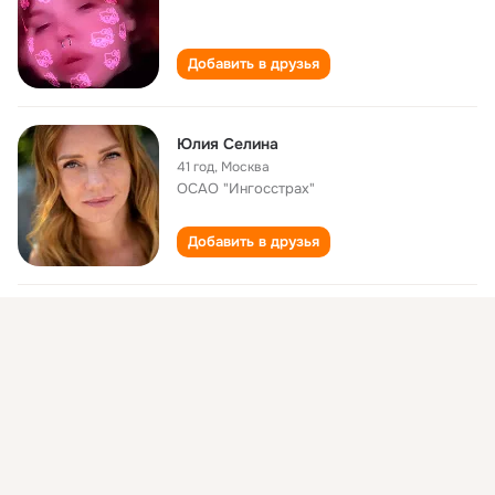
Добавить в друзья
Юлия Селина
41 год
,
Москва
ОСАО "Ингосстрах"
Добавить в друзья
Юлия Олейник (Селина)
37 лет
,
Орел и Ливны
ОГУ, Орловский государственный
университет имени И. С. Тургенева (бывш.
ОИПИ, ОГПИ, ОГПУ)
Добавить в друзья