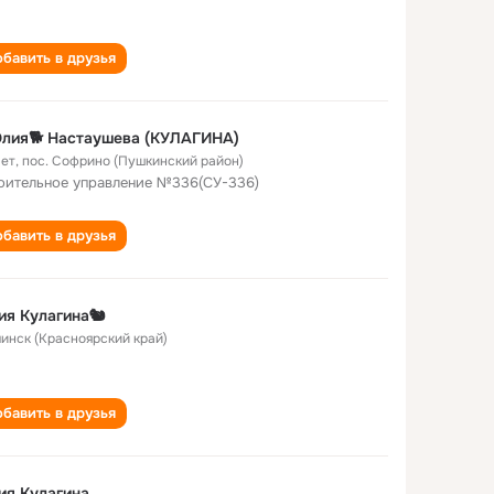
бавить в друзья
Юлия🐕 Настаушева (КУЛАГИНА)
лет
,
пос. Софрино (Пушкинский район)
оительное управление №336(СУ-336)
бавить в друзья
я Кулагина🐿️
Ачинск (Красноярский край)
бавить в друзья
ия Кулагина