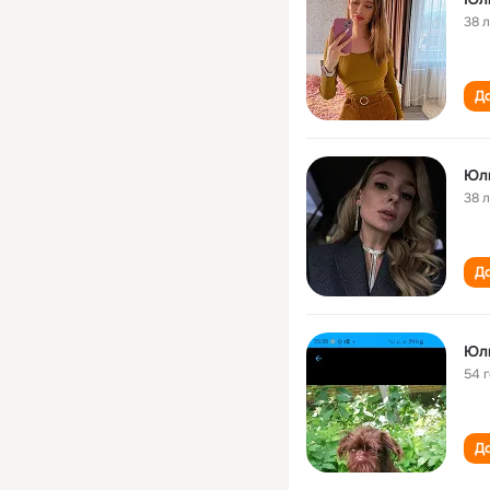
38 
До
Юл
38 
До
Юл
54 
До