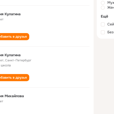
Му
Жен
ия Кулагина
Ещё
лет
Сей
Без
бавить в друзья
ия Кулагина
лет
,
Санкт-Петербург
 школа
бавить в друзья
ия Михайлова
лет