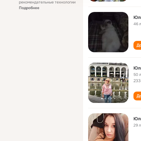
рекомендательные технологии
Подробнее
Юл
46 
До
Юл
50 
233
До
Юл
29 