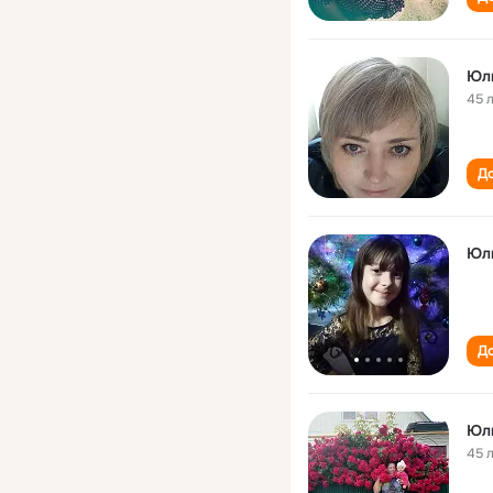
Юл
45 
До
Юл
До
Юл
45 