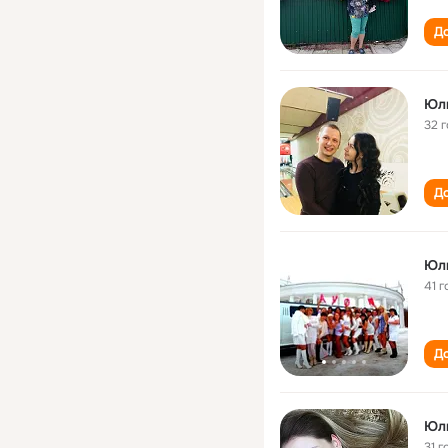
До
Юл
32 
До
Юл
41 г
До
Юл
31 г