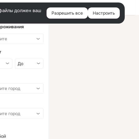
Войти
e-файлы должен ваш
Разрешить все
Настроить
Правая
колонка
проживания
т
бой