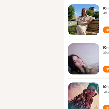
Юл
49 
До
Юл
29 
До
Юл
126 
До