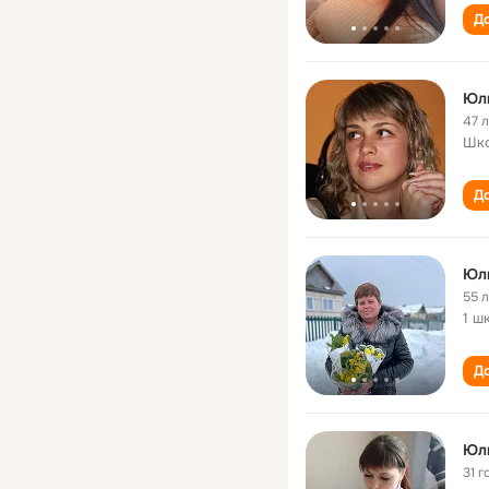
До
Юл
47 
Шко
До
Юл
55 
1 ш
До
Юл
31 г