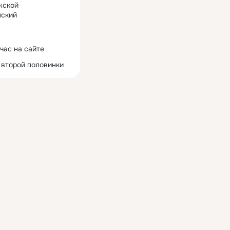
жской
ский
час на сайте
 второй половинки