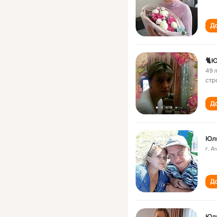
До
🐈
49 
стр
До
Юли
г. 
До
Юл