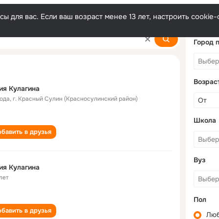
ы для вас. Если ваш возраст менее 13 лет, настроить cooki
Город 
Возрас
ия Кулагина
года
,
г. Красный Сулин (Красносулинский район)
Школа
бавить в друзья
Вуз
ия Кулагина
лет
Пол
бавить в друзья
Лю