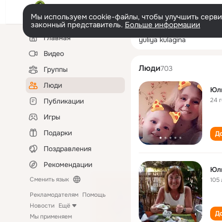
Мы используем cookie-файлы, чтобы улучшить сервис
законный представитель.
Больше информации
Левая
Поиск
Главная
yuliya kulagina
колонка
по
людям
Видео
Люди
703
Группы
Люди
Юл
24 
Публикации
Игры
Подарки
До
Поздравления
Рекомендации
Юл
Сменить язык
105 
Рекламодателям
Помощь
Новости
Ещё
До
Мы применяем