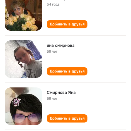
54 года
Добавить в друзья
яна смирнова
56 лет
Добавить в друзья
Смирнова Яна
56 лет
Добавить в друзья