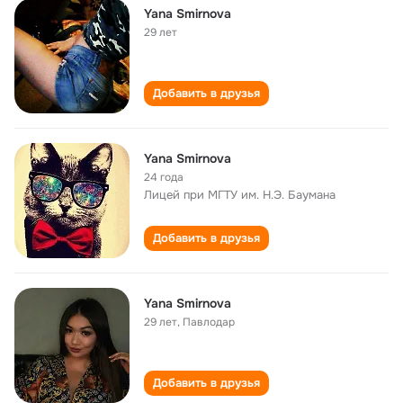
Yana Smirnova
29 лет
Добавить в друзья
Yana Smirnova
24 года
Лицей при МГТУ им. Н.Э. Баумана
Добавить в друзья
Yana Smirnova
29 лет
,
Павлодар
Добавить в друзья