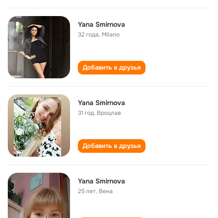
Yana Smirnova
32 года
,
Milano
Добавить в друзья
Yana Smirnova
31 год
,
Вроцлав
Добавить в друзья
Yana Smirnova
25 лет
,
Вена