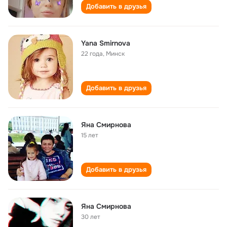
Добавить в друзья
Yana Smirnova
22 года
,
Минск
Добавить в друзья
Яна Смирнова
15 лет
Добавить в друзья
Яна Смирнова
30 лет