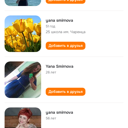
yana smirnova
51 год
25 школа им. Чаренца
Добавить в друзья
Yana Smirnova
26 лет
Добавить в друзья
yana smirnova
56 лет