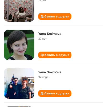
19 лет
Добавить в друзья
Yana Smirnova
37 лет
Добавить в друзья
Yana Smirnova
32 года
Добавить в друзья