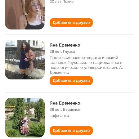
20 лет
,
Токио
Добавить в друзья
Яна Еременко
28 лет
,
Глухов
Профессионально-педагогический
колледж Глуховского национального
педагогического университета им. А.
Довженко
Добавить в друзья
Яна Еременко
36 лет
,
Бердянск
кафе арго
Добавить в друзья