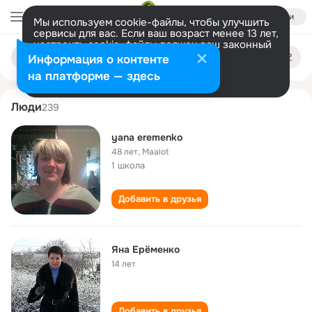
Войти
Мы используем cookie-файлы, чтобы улучшить
сервисы для вас. Если ваш возраст менее 13 лет,
настроить cookie-файлы должен ваш законный
yana eremenko
Поиск
представитель.
Больше информации
Информация о контенте
по
людям
Разрешить все
Настроить
на платформе — здесь
Люди
239
yana eremenko
48 лет
,
Maalot
1 школа
Добавить в друзья
Яна Ерёменко
14 лет
Добавить в друзья