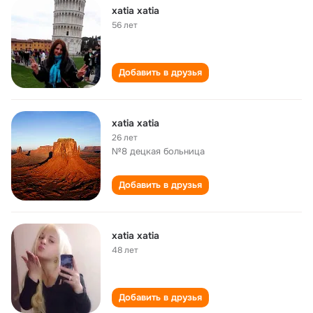
xatia xatia
56 лет
Добавить в друзья
xatia xatia
26 лет
№8 децкая больница
Добавить в друзья
xatia xatia
48 лет
Добавить в друзья