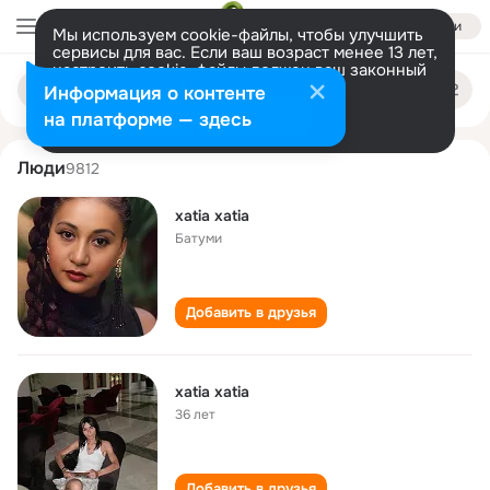
Войти
Мы используем cookie-файлы, чтобы улучшить
сервисы для вас. Если ваш возраст менее 13 лет,
настроить cookie-файлы должен ваш законный
xatia xatia
Поиск
представитель.
Больше информации
Информация о контенте
по
людям
Разрешить все
Настроить
на платформе — здесь
Люди
9812
xatia xatia
Батуми
Добавить в друзья
xatia xatia
36 лет
Добавить в друзья