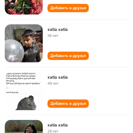
Добавить в друзья
xatia xatia
36 лет
Добавить в друзья
xatia xatia
46 лет
Добавить в друзья
xatia xatia
28 лет