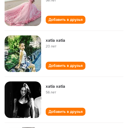
56 лет
Добавить в друзья
xatia xatia
20 лет
Добавить в друзья
xatia xatia
56 лет
Добавить в друзья