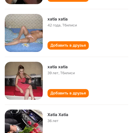
xatia xatia
42 года
,
Тбилиси
Добавить в друзья
xatia xatia
39 лет
,
Тбилиси
Добавить в друзья
Xatia Xatia
36 лет