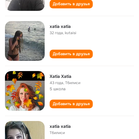
Добавить в друзья
xatia xatia
32 года
,
kutaisi
Добавить в друзья
Xatia Xatia
43 года
,
Тбилиси
5 школа
Добавить в друзья
xatia xatia
Тбилиси