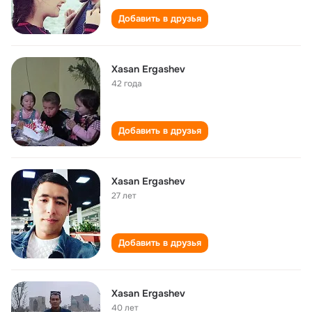
Добавить в друзья
Xasan Ergashev
42 года
Добавить в друзья
Xasan Ergashev
27 лет
Добавить в друзья
Xasan Ergashev
40 лет