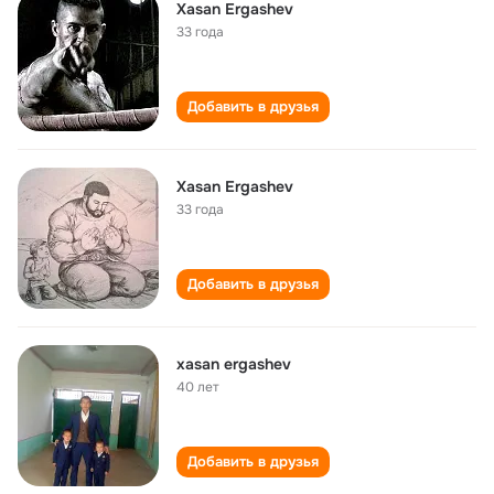
Xasan Ergashev
33 года
Добавить в друзья
Xasan Ergashev
33 года
Добавить в друзья
xasan ergashev
40 лет
Добавить в друзья