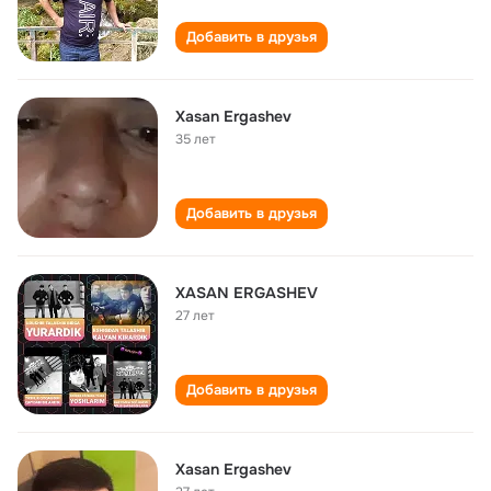
Добавить в друзья
Xasan Ergashev
35 лет
Добавить в друзья
XASAN ERGASHEV
27 лет
Добавить в друзья
Xasan Ergashev