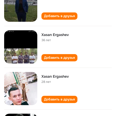
Добавить в друзья
Xasan Ergashev
36 лет
Добавить в друзья
Xasan Ergashev
28 лет
Добавить в друзья