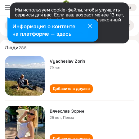
Войти
Мы используем cookie-файлы, чтобы улучшить
сервисы для вас. Если ваш возраст менее 13 лет,
настроить cookie-файлы должен ваш законный
vyacheslav zorin
Поиск
представитель.
Больше информации
Информация о контенте
по
людям
Разрешить все
Настроить
на платформе — здесь
Люди
286
Vyacheslav Zorin
79 лет
Добавить в друзья
Вячеслав Зорин
25 лет
,
Пенза
Добавить в друзья