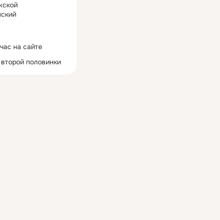
жской
ский
час на сайте
 второй половинки