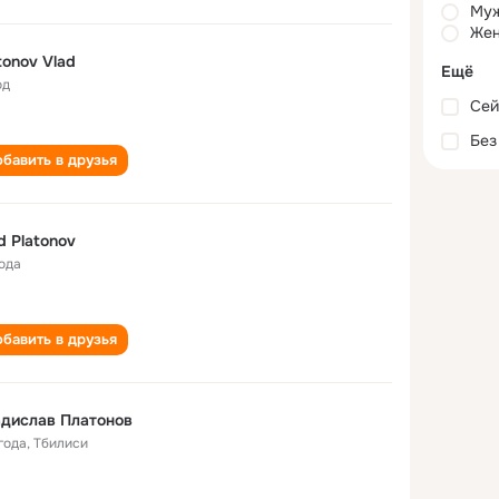
Му
Жен
tonov Vlad
Ещё
од
Сей
Без
бавить в друзья
d Platonov
года
бавить в друзья
дислав Платонов
года
,
Тбилиси