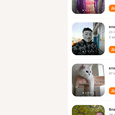
До
вла
23 
2 ш
До
вла
47 
До
Вла
48 