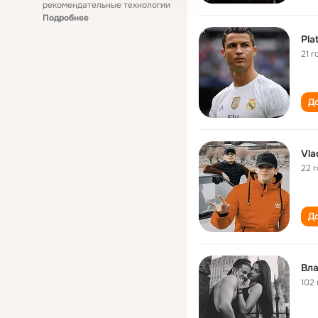
рекомендательные технологии
Подробнее
Pla
21 г
До
Vla
22 
До
Вла
102 