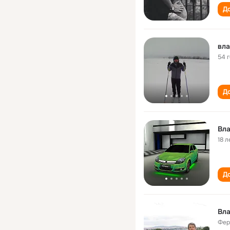
До
вла
54 
До
Вла
18 л
До
Вла
Фер