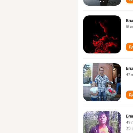
Вла
18 л
До
Вла
47 
До
Вла
49 
35 