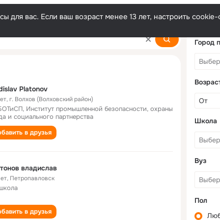
ы для вас. Если ваш возраст менее 13 лет, настроить cooki
ov
Город 
Возрас
dislav Platonov
лет
,
г. Волхов (Волховский район)
ОТиСП, Институт промышленной безопасности, охраны
да и социального партнерства
Школа
бавить в друзья
Вуз
тонов владислав
лет
,
Петропавловск
школа
Пол
бавить в друзья
Лю