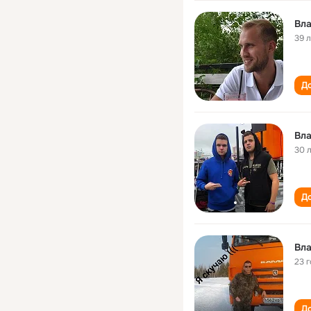
Вла
39 
До
Вла
30 
До
Вла
23 
До