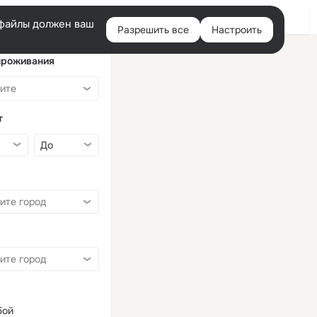
Войти
e-файлы должен ваш
Разрешить все
Настроить
Правая
колонка
проживания
т
бой