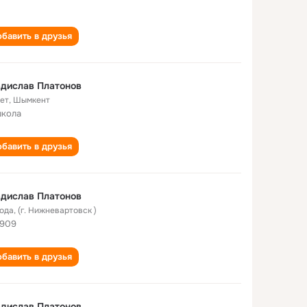
бавить в друзья
дислав Платонов
лет
,
Шымкент
школа
бавить в друзья
дислав Платонов
года
,
(г. Нижневартовск )
909
бавить в друзья
дислав Платонов