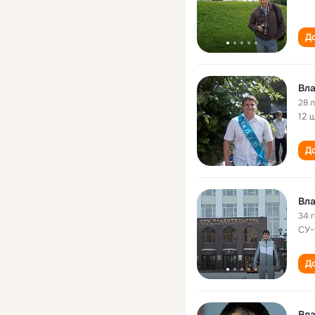
До
Вла
28 
12 
До
Вла
34 
СУ-
До
Вла