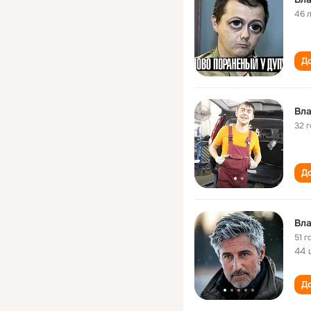
46 
До
Вла
32 
До
Вла
51 г
44 
До