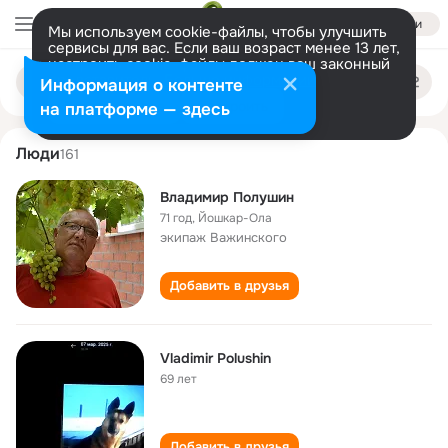
Войти
Мы используем cookie-файлы, чтобы улучшить
сервисы для вас. Если ваш возраст менее 13 лет,
настроить cookie-файлы должен ваш законный
vladimir polushin
Поиск
представитель.
Больше информации
Информация о контенте
по
людям
Разрешить все
Настроить
на платформе — здесь
Люди
161
Владимир Полушин
71 год
,
Йошкар-Ола
экипаж Важинского
Добавить в друзья
Vladimir Polushin
69 лет
Добавить в друзья