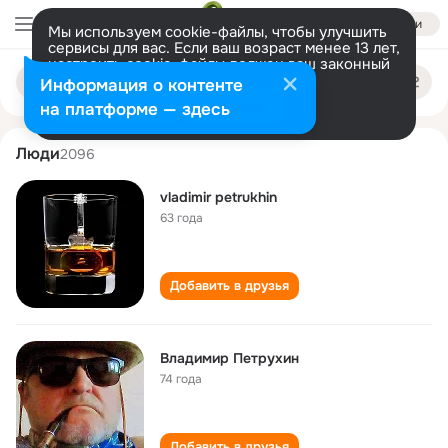
Войти
Мы используем cookie-файлы, чтобы улучшить
сервисы для вас. Если ваш возраст менее 13 лет,
настроить cookie-файлы должен ваш законный
vladimir petrukhin
Поиск
представитель.
Больше информации
Информация о контенте
по
людям
Разрешить все
Настроить
на платформе — здесь
Люди
2096
vladimir petrukhin
63 года
Добавить в друзья
Владимир Петрухин
74 года
Добавить в друзья