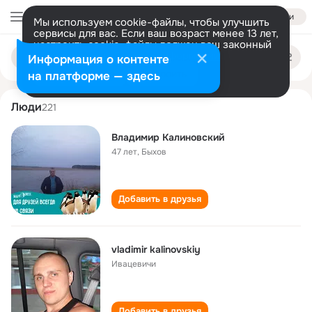
Войти
Мы используем cookie-файлы, чтобы улучшить
сервисы для вас. Если ваш возраст менее 13 лет,
настроить cookie-файлы должен ваш законный
vladimir kalinovskiy
Поиск
представитель.
Больше информации
Информация о контенте
по
людям
Разрешить все
Настроить
на платформе — здесь
Люди
221
Владимир Калиновский
47 лет
,
Быхов
Добавить в друзья
vladimir kalinovskiy
Ивацевичи
Добавить в друзья