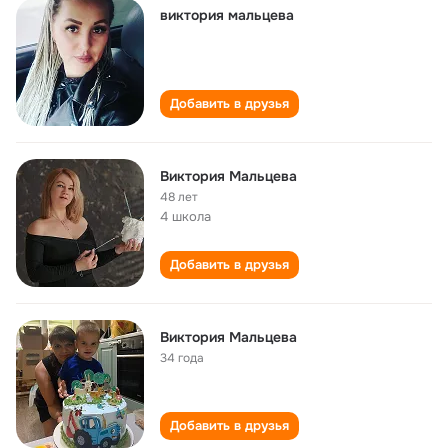
виктория мальцева
Добавить в друзья
Виктория Мальцева
48 лет
4 школа
Добавить в друзья
Виктория Мальцева
34 года
Добавить в друзья