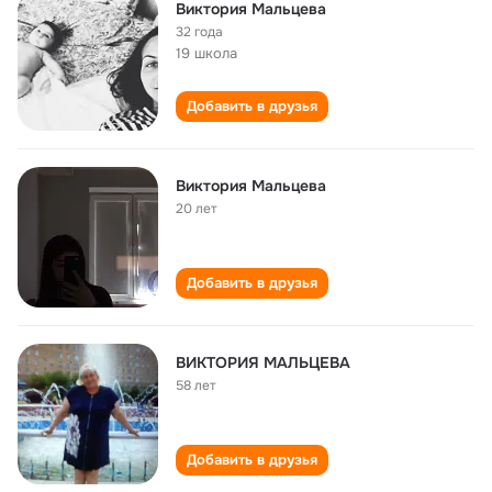
Виктория Мальцева
32 года
19 школа
Добавить в друзья
Виктория Мальцева
20 лет
Добавить в друзья
ВИКТОРИЯ МАЛЬЦЕВА
58 лет
Добавить в друзья