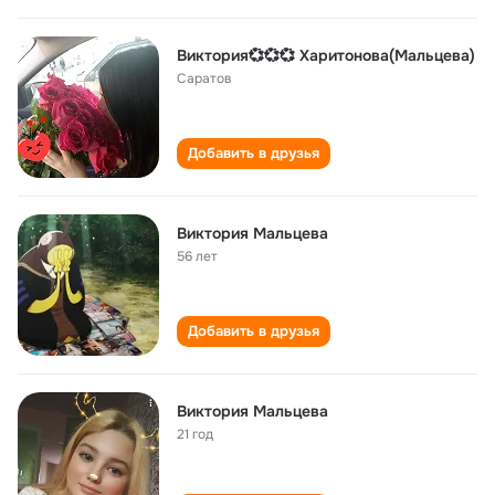
Виктория💞💞💞 Харитонова(Мальцева)
Саратов
Добавить в друзья
Виктория Мальцева
56 лет
Добавить в друзья
Виктория Мальцева
21 год