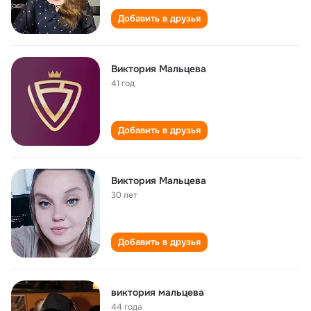
Добавить в друзья
Виктория Мальцева
41 год
Добавить в друзья
Виктория Мальцева
30 лет
Добавить в друзья
виктория мальцева
44 года