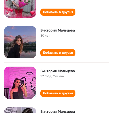
Добавить в друзья
Виктория Мальцева
30 лет
Добавить в друзья
Виктория Мальцева
22 года
,
Москва
Добавить в друзья
Виктория Мальцева