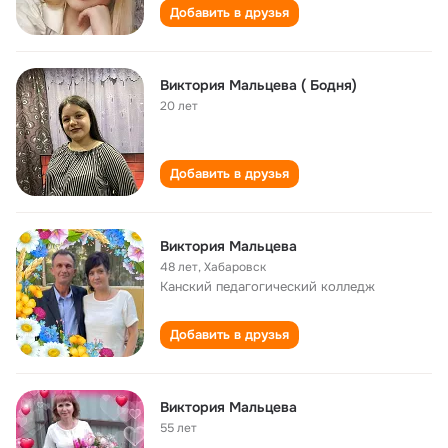
Добавить в друзья
Виктория Мальцева ( Бодня)
20 лет
Добавить в друзья
Виктория Мальцева
48 лет
,
Хабаровск
Канский педагогический колледж
Добавить в друзья
Виктория Мальцева
55 лет