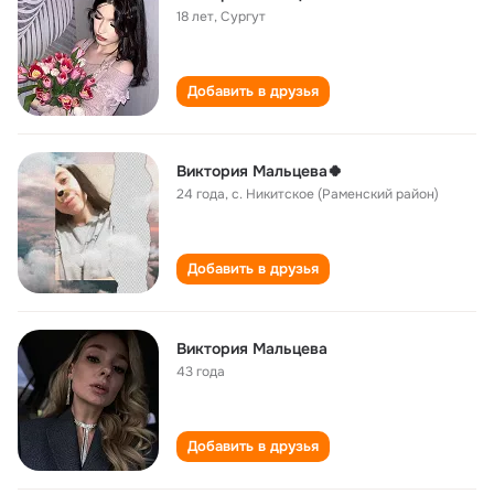
18 лет
,
Сургут
Добавить в друзья
Виктория Мальцева🍀
24 года
,
с. Никитское (Раменский район)
Добавить в друзья
Виктория Мальцева
43 года
Добавить в друзья