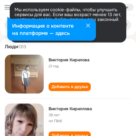
Войти
Мы используем cookie-файлы, чтобы улучшить
сервисы для вас. Если ваш возраст менее 13 лет,
настроить cookie-файлы должен ваш законный
viktoriya kirilova
Поиск
представитель.
Больше информации
Информация о контенте
по
людям
Разрешить все
Настроить
на платформе — здесь
Люди
1313
Виктория Кирилова
21 год
Добавить в друзья
Виктория Кириллова
39 лет
чп ПИК
Добавить в друзья