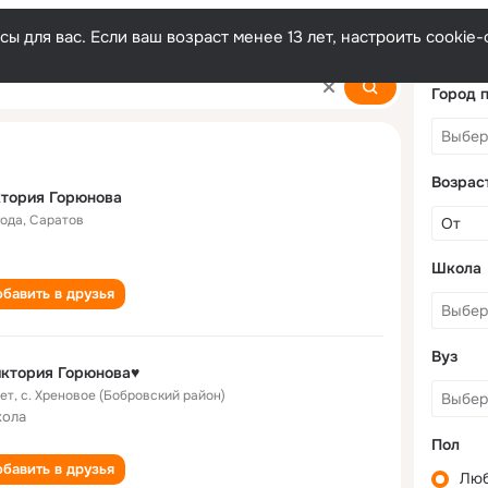
ы для вас. Если ваш возраст менее 13 лет, настроить cooki
nova
Город 
Возрас
тория Горюнова
года
,
Саратов
Школа
бавить в друзья
Вуз
ктория Горюнова♥
лет
,
с. Хреновое (Бобровский район)
кола
Пол
бавить в друзья
Лю