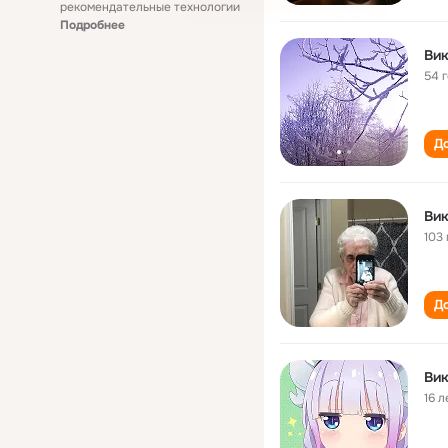
рекомендательные технологии
Подробнее
Вик
54 
До
Вик
103 
До
Вик
16 л