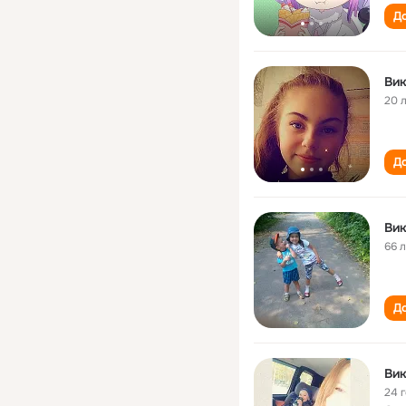
До
Вик
20 
До
Вик
66 
До
Вик
24 