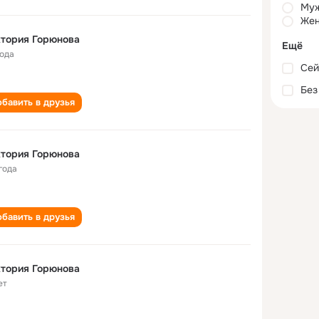
Му
Жен
тория Горюнова
Ещё
года
Сей
Без
бавить в друзья
тория Горюнова
года
бавить в друзья
тория Горюнова
ет