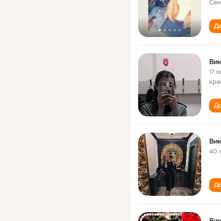
Сен
До
Вик
17 л
кра
До
Вик
40 
До
Вик