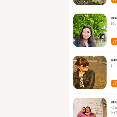
Вик
50 
До
Vik
34 
До
ВИ
47 
МУЗ