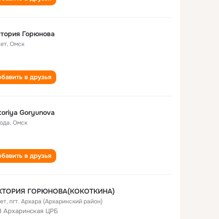
тория Горюнова
лет
,
Омск
бавить в друзья
toriya Goryunova
года
,
Омск
бавить в друзья
КТОРИЯ ГОРЮНОВА(КОКОТКИНА)
лет
,
пгт. Архара (Архаринский район)
 Архаринская ЦРБ