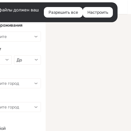
Войти
e-файлы должен ваш
Разрешить все
Настроить
Правая
колонка
проживания
т
бой