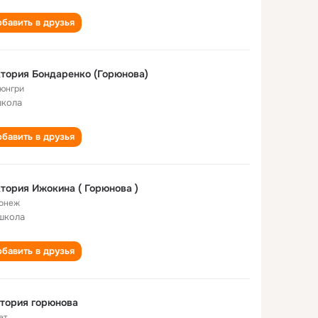
бавить в друзья
тория Бондаренко (Горюнова)
юнгри
школа
бавить в друзья
тория Ижокина ( Горюнова )
онеж
школа
бавить в друзья
тория горюнова
ет