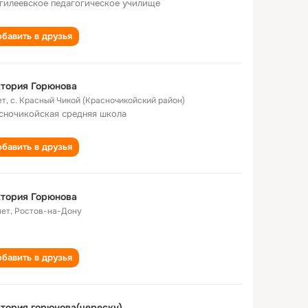
гилеевское педагогическое училище
бавить в друзья
тория Горюнова
ет
,
с. Красный Чикой (Красночикойский район)
сночикойская cредняя школа
бавить в друзья
тория Горюнова
лет
,
Ростов-на-Дону
бавить в друзья
тория горюнова(череску)