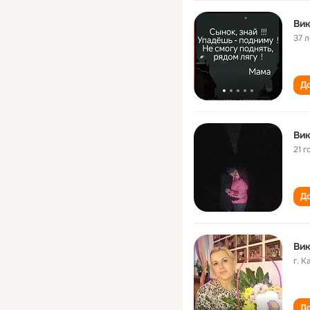
Вик
37 л
До
Вик
21 г
До
Вик
г. 
До