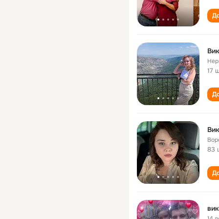
До
Вик
Нер
17 
До
Вик
Вор
83 
До
вик
14 л