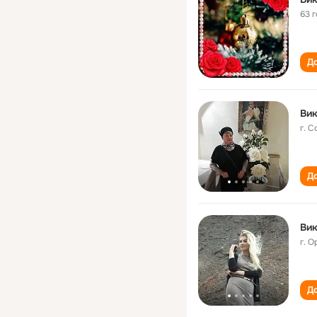
63 
До
Вик
г. 
До
Вик
г. О
До