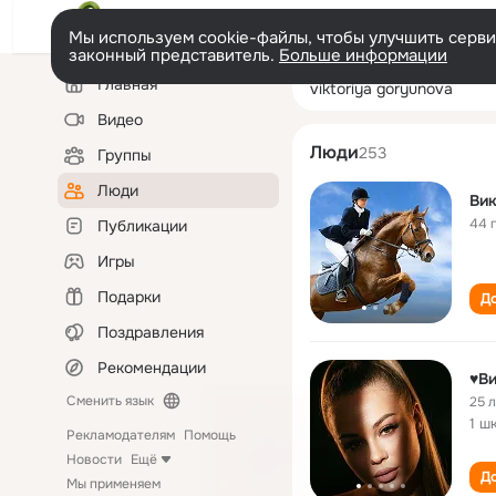
Мы используем cookie-файлы, чтобы улучшить сервис
законный представитель.
Больше информации
Левая
Поиск
Главная
viktoriya goryu
колонка
по
людям
Видео
Люди
253
Группы
Люди
Вик
44 
Публикации
Игры
Подарки
До
Поздравления
Рекомендации
♥Ви
Сменить язык
25 
1 ш
Рекламодателям
Помощь
Новости
Ещё
До
Мы применяем