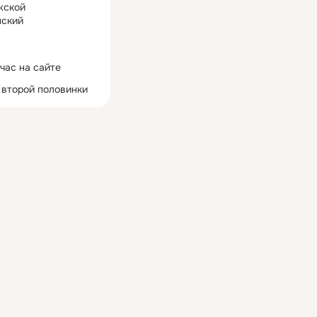
жской
ский
час на сайте
 второй половинки