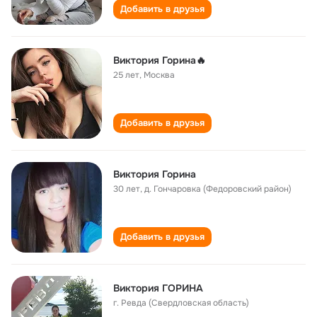
Добавить в друзья
Виктория Горина🔥
25 лет
,
Москва
Добавить в друзья
Виктория Горина
30 лет
,
д. Гончаровка (Федоровский район)
Добавить в друзья
Виктория ГОРИНА
г. Ревда (Свердловская область)