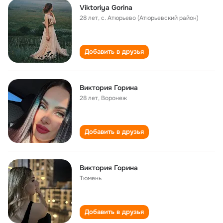
Viktoriya Gorina
28 лет
,
с. Атюрьево (Атюрьевский район)
Добавить в друзья
Виктория Горина
28 лет
,
Воронеж
Добавить в друзья
Виктория Горина
Тюмень
Добавить в друзья