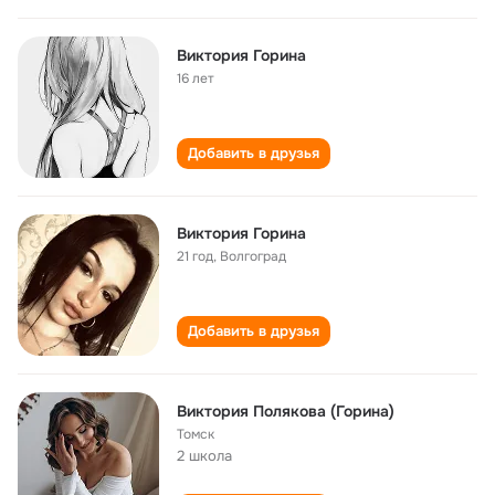
Виктория Горина
16 лет
Добавить в друзья
Виктория Горина
21 год
,
Волгоград
Добавить в друзья
Виктория Полякова (Горина)
Томск
2 школа