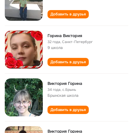
Добавить в друзья
Горина Виктория
32 года
,
Санкт-Петербург
9 школа
Добавить в друзья
Виктория Горина
34 года
,
с.Брынь
Брынская школа
Добавить в друзья
Виктория Горина