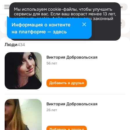
Войти
Мы используем cookie-файлы, чтобы улучшить
сервисы для вас. Если ваш возраст менее 13 лет,
настроить cookie-файлы должен ваш законный
viktoriya dobrovolskaya
Поиск
представитель.
Больше информации
Информация о контенте
по
людям
Разрешить все
Настроить
на платформе — здесь
Люди
434
Виктория Добровольская
56 лет
Добавить в друзья
Виктория Добровольская
26 лет
Добавить в друзья