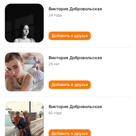
Виктория Добровольская
24 года
Добавить в друзья
Виктория Добровольская
25 лет
Добавить в друзья
Виктория Добровольская
62 года
Добавить в друзья