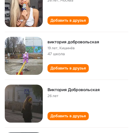
26 лет
,
Москва
Добавить в друзья
виктория добровольская
19 лет
,
Кишинёв
47 школа
Добавить в друзья
Виктория Добровольская
26 лет
Добавить в друзья