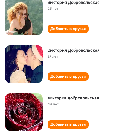
Виктория Добровольская
26 лет
Добавить в друзья
Виктория Добровольская
27 лет
Добавить в друзья
виктория добровольская
48 лет
Добавить в друзья