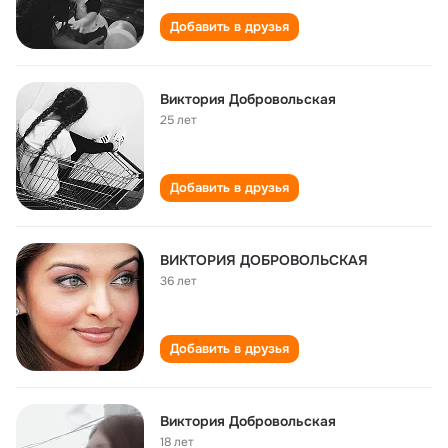
Добавить в друзья
Виктория Добровольская
25 лет
Добавить в друзья
ВИКТОРИЯ ДОБРОВОЛЬСКАЯ
36 лет
Добавить в друзья
Виктория Добровольская
18 лет