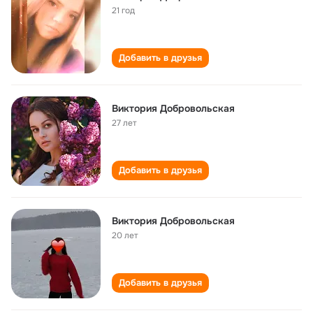
21 год
Добавить в друзья
Виктория Добровольская
27 лет
Добавить в друзья
Виктория Добровольская
20 лет
Добавить в друзья