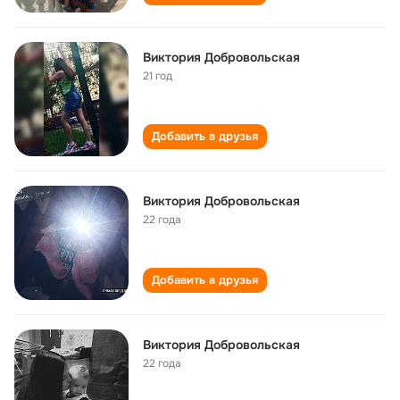
Виктория Добровольская
21 год
Добавить в друзья
Виктория Добровольская
22 года
Добавить в друзья
Виктория Добровольская
22 года