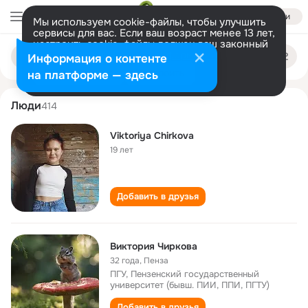
Войти
Мы используем cookie-файлы, чтобы улучшить
сервисы для вас. Если ваш возраст менее 13 лет,
настроить cookie-файлы должен ваш законный
viktoriya chirkova
Поиск
представитель.
Больше информации
Информация о контенте
по
людям
Разрешить все
Настроить
на платформе — здесь
Люди
414
Viktoriya Chirkova
19 лет
Добавить в друзья
Виктория Чиркова
32 года
,
Пенза
ПГУ, Пензенский государственный
университет (бывш. ПИИ, ППИ, ПГТУ)
Добавить в друзья