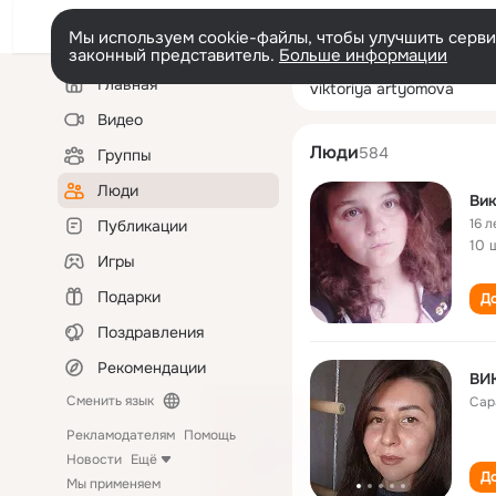
Мы используем cookie-файлы, чтобы улучшить сервис
законный представитель.
Больше информации
Левая
Поиск
Главная
viktoriya artyo
колонка
по
людям
Видео
Люди
584
Группы
Люди
Ви
16 л
Публикации
10 
Игры
Подарки
До
Поздравления
Рекомендации
ВИ
Сменить язык
Сар
Рекламодателям
Помощь
Новости
Ещё
До
Мы применяем