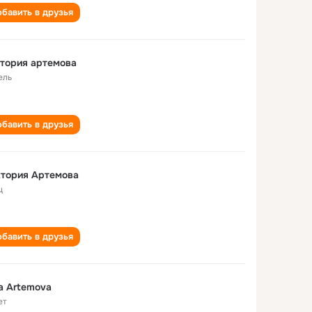
бавить в друзья
тория артемова
ель
бавить в друзья
ктория Артемова
ц
бавить в друзья
a Artemova
ет