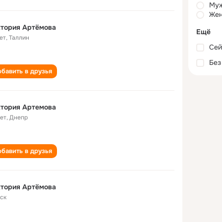
Му
Жен
ктория Артёмова
Ещё
ет
,
Таллин
Сей
Без
бавить в друзья
ктория Артемова
лет
,
Днепр
бавить в друзья
ктория Артёмова
ск