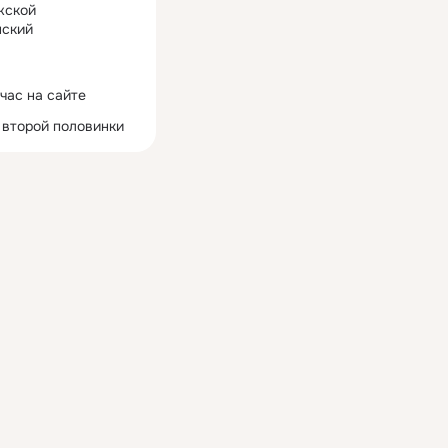
жской
ский
час на сайте
 второй половинки