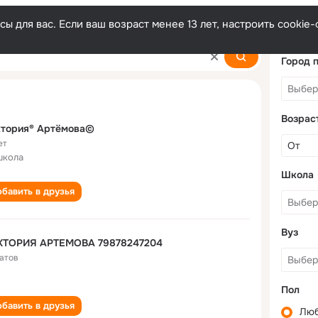
ы для вас. Если ваш возраст менее 13 лет, настроить cooki
mova
Город 
Возрас
ктория® Артёмова©
ет
школа
Школа
бавить в друзья
Вуз
КТОРИЯ АРТЕМОВА 79878247204
атов
Пол
бавить в друзья
Лю