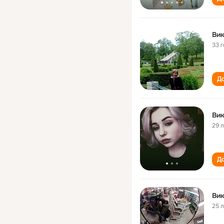
Ви
33 
До
Ви
29 
До
Ви
25 