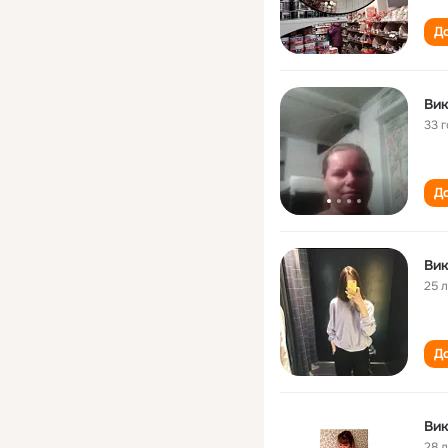
До
Ви
33 
До
Ви
25 
До
Ви
28 