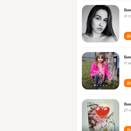
Ви
31 г
До
Ви
17 л
До
Ви
27 л
До