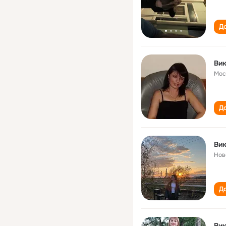
До
Ви
Мос
До
Ви
Нов
До
Ви