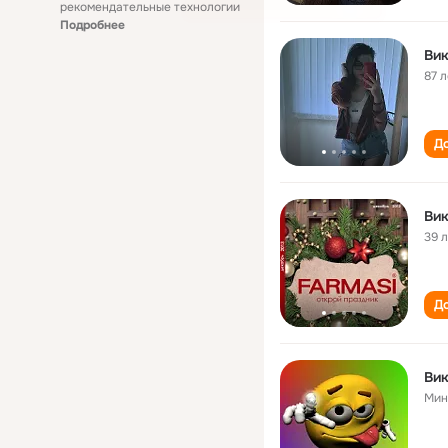
рекомендательные технологии
Подробнее
Ви
87 л
До
Ви
39 
До
Ви
Мин