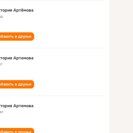
ктория Артёмова
од
бавить в друзья
ктория Артемова
ет
бавить в друзья
ктория Артемова
ет
бавить в друзья