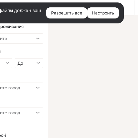
Войти
e-файлы должен ваш
Разрешить все
Настроить
Правая
колонка
проживания
т
бой