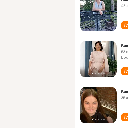
48 
До
Ви
53 
Вос
До
Ви
35 
До