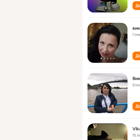
До
вик
Гом
До
Ви
Еле
До
Vik
15 л