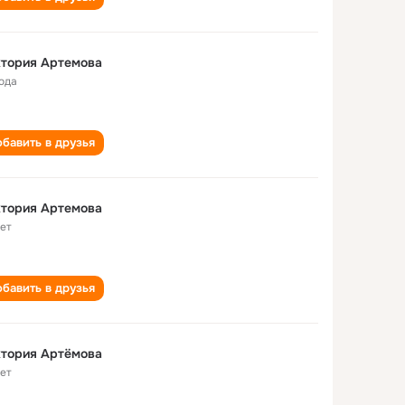
ктория Артемова
года
бавить в друзья
ктория Артемова
лет
бавить в друзья
ктория Артёмова
лет