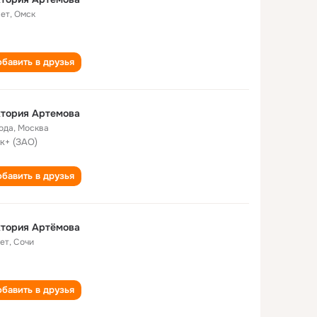
лет
,
Омск
бавить в друзья
ктория Артемова
года
,
Москва
к+ (ЗАО)
бавить в друзья
ктория Артёмова
лет
,
Сочи
бавить в друзья