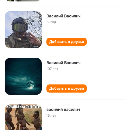
Василий Василич
51 год
Добавить в друзья
Василий Василич
107 лет
Добавить в друзья
василий василич
15 лет