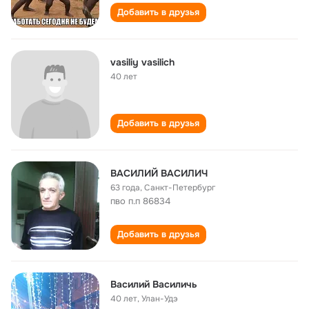
Добавить в друзья
vasiliy vasilich
40 лет
Добавить в друзья
ВАСИЛИЙ ВАСИЛИЧ
63 года
,
Санкт-Петербург
пво п.п 86834
Добавить в друзья
Василий Василичь
40 лет
,
Улан-Удэ