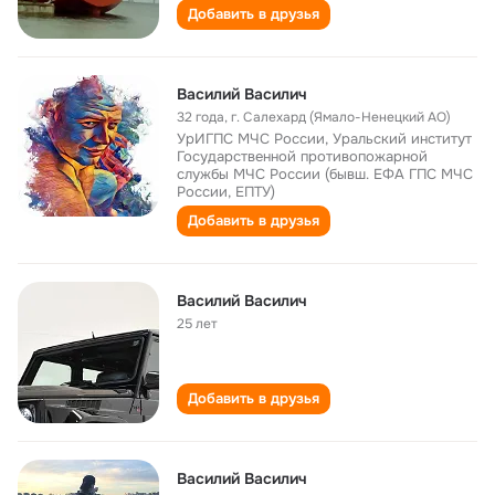
Добавить в друзья
Василий Василич
32 года
,
г. Салехард (Ямало-Ненецкий АО)
УрИГПС МЧС России, Уральский институт
Государственной противопожарной
службы МЧС России (бывш. ЕФА ГПС МЧС
России, ЕПТУ)
Добавить в друзья
Василий Василич
25 лет
Добавить в друзья
Василий Василич