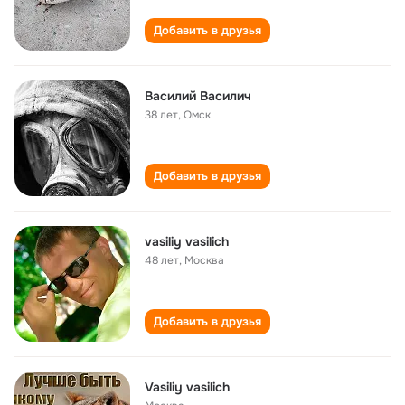
Добавить в друзья
Василий Василич
38 лет
,
Омск
Добавить в друзья
vasiliy vasilich
48 лет
,
Москва
Добавить в друзья
Vasiliy vasilich