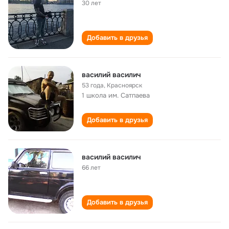
30 лет
Добавить в друзья
василий василич
53 года
,
Красноярск
1 школа им. Сатпаева
Добавить в друзья
василий василич
66 лет
Добавить в друзья