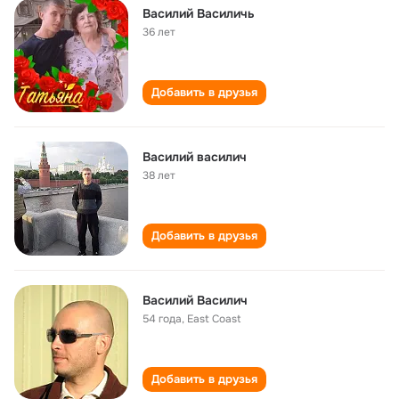
Василий Василичь
36 лет
Добавить в друзья
Василий василич
38 лет
Добавить в друзья
Василий Василич
54 года
,
East Coast
Добавить в друзья