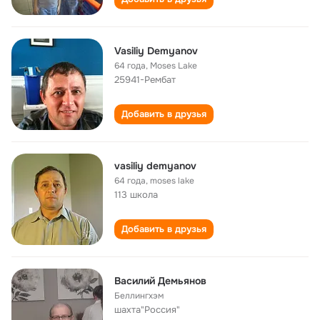
Vasiliy Demyanov
64 года
,
Moses Lake
25941-Рембат
Добавить в друзья
vasiliy demyanov
64 года
,
moses lake
113 школа
Добавить в друзья
Василий Демьянов
Беллингхэм
шахта"Россия"