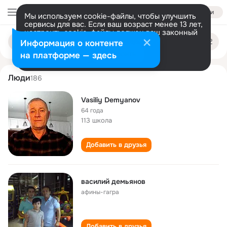
Войти
Мы используем cookie-файлы, чтобы улучшить
сервисы для вас. Если ваш возраст менее 13 лет,
настроить cookie-файлы должен ваш законный
vasiliy demyanov
Поиск
представитель.
Больше информации
Информация о контенте
по
людям
Разрешить все
Настроить
на платформе — здесь
Люди
186
Vasiliy Demyanov
64 года
113 школа
Добавить в друзья
василий демьянов
афины-гагра
Добавить в друзья