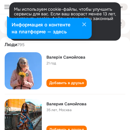
Войти
Мы используем cookie-файлы, чтобы улучшить
сервисы для вас. Если ваш возраст менее 13 лет,
настроить cookie-файлы должен ваш законный
valeriya samoylova
Поиск
представитель.
Больше информации
Информация о контенте
по
людям
Разрешить все
Настроить
на платформе — здесь
Люди
795
Валерія Самойлова
21 год
Добавить в друзья
Валерия Самойлова
35 лет
,
Москва
Добавить в друзья