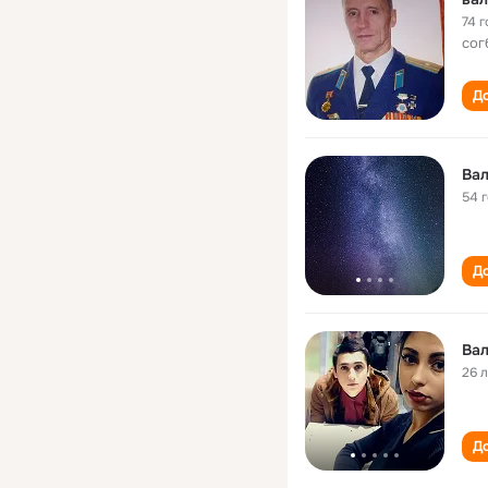
74 г
сог
До
Вал
54 
До
Вал
26 
До