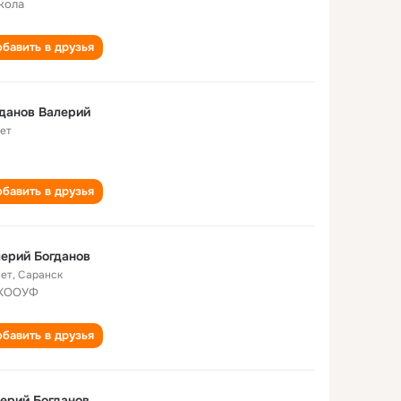
кола
бавить в друзья
данов Валерий
лет
бавить в друзья
ерий Богданов
лет
,
Саранск
 КООУФ
бавить в друзья
ерий Богданов