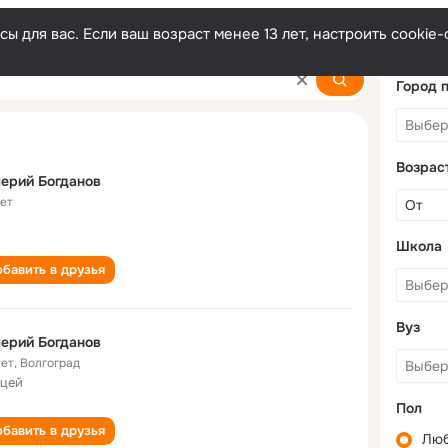
ы для вас. Если ваш возраст менее 13 лет, настроить cooki
v
Город 
Возрас
ерий Богданов
лет
Школа
бавить в друзья
Вуз
ерий Богданов
лет
,
Волгоград
ицей
Пол
бавить в друзья
Лю