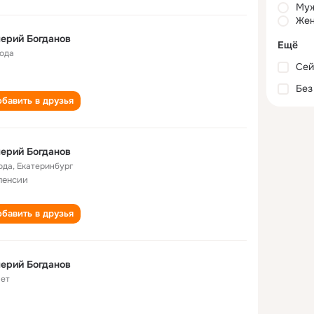
Му
Жен
ерий Богданов
Ещё
года
Сей
Без
бавить в друзья
ерий Богданов
ода
,
Екатеринбург
пенсии
бавить в друзья
ерий Богданов
лет