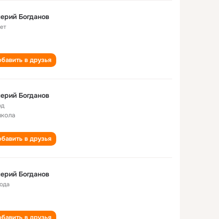
ерий Богданов
лет
бавить в друзья
ерий Богданов
од
школа
бавить в друзья
ерий Богданов
года
бавить в друзья