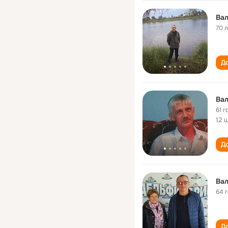
Вал
70 
До
Вал
61 г
12 
До
Вал
64 
До