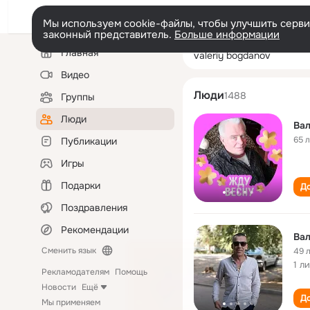
Мы используем cookie-файлы, чтобы улучшить сервис
законный представитель.
Больше информации
Левая
Поиск
Главная
valeriy bogdano
колонка
по
людям
Видео
Люди
1488
Группы
Люди
Вал
65 
Публикации
Игры
Подарки
До
Поздравления
Рекомендации
Вал
Сменить язык
49 
1 л
Рекламодателям
Помощь
Новости
Ещё
До
Мы применяем