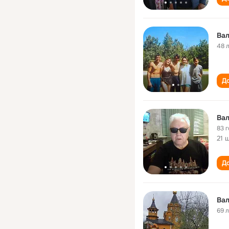
Вал
48 
До
Вал
83 
21 
До
Вал
69 