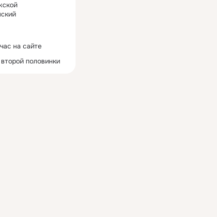
жской
ский
час на сайте
 второй половинки