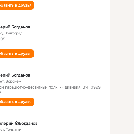
бавить в друзья
ерий Богданов
од
,
Волгоград
005
бавить в друзья
ерий Богданов
лет
,
Воронеж
ой парашютно-десантный полк, 7- дивизия, ВЧ 10999,
В
бавить в друзья
алерий 👍Богданов
лет
,
Тольятти