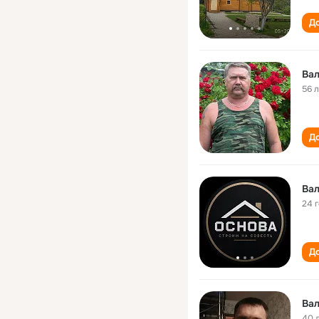
До
Вал
56 
До
Вал
24 
До
Вал
40 