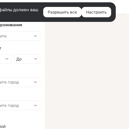
Войти
e-файлы должен ваш
Разрешить все
Настроить
Правая
колонка
проживания
т
бой