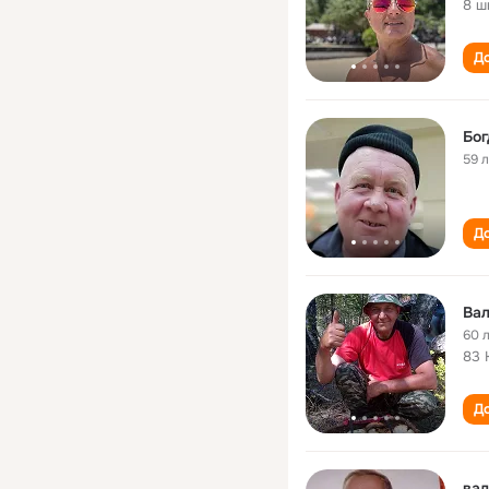
8 ш
До
Бог
59 
До
Вал
60 
83
До
вал