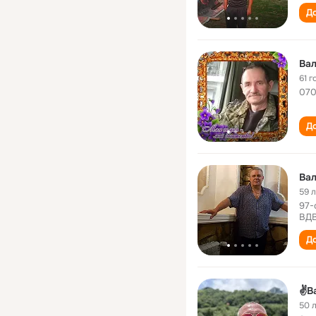
До
Вал
61 г
07
До
Вал
59 
97-
ВД
До
✌️В
50 