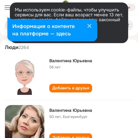
Войти
Мы используем cookie-файлы, чтобы улучшить
сервисы для вас. Если ваш возраст менее 13 лет,
настроить cookie-файлы должен ваш законный
valentina yurevna
Поиск
представитель.
Больше информации
Информация о контенте
по
людям
Разрешить все
Настроить
на платформе — здесь
Люди
2264
Валентина Юрьевна
56 лет
Добавить в друзья
Валентина Юрьевна
50 лет
,
Екатеринбург
Добавить в друзья