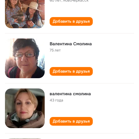
60 лет
,
новочеркасск
Добавить в друзья
Валентина Смолина
75 лет
Добавить в друзья
валентина смолина
43 года
Добавить в друзья