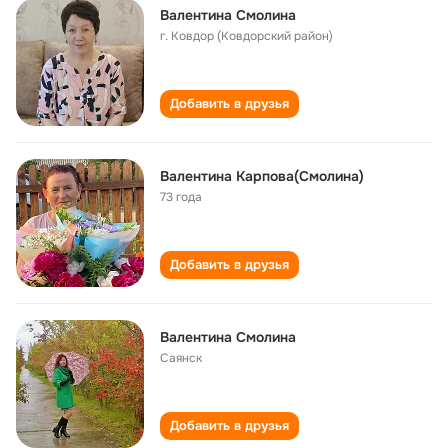
Валентина Смолина
г. Ковдор (Ковдорский район)
Добавить в друзья
Валентина Карпова(Смолина)
73 года
Добавить в друзья
Валентина Смолина
Саянск
Добавить в друзья