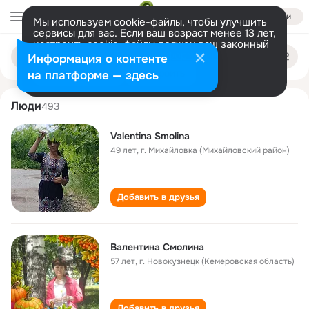
Войти
Мы используем cookie-файлы, чтобы улучшить
сервисы для вас. Если ваш возраст менее 13 лет,
настроить cookie-файлы должен ваш законный
valentina smolina
Поиск
представитель.
Больше информации
Информация о контенте
по
людям
Разрешить все
Настроить
на платформе — здесь
Люди
493
Valentina Smolina
49 лет
,
г. Михайловка (Михайловский район)
Добавить в друзья
Валентина Смолина
57 лет
,
г. Новокузнецк (Кемеровская область)
Добавить в друзья