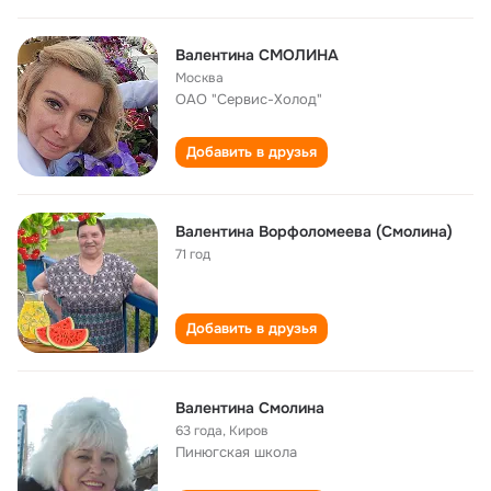
Валентина СМОЛИНА
Москва
ОАО "Сервис-Холод"
Добавить в друзья
Валентина Ворфоломеева (Смолина)
71 год
Добавить в друзья
Валентина Смолина
63 года
,
Киров
Пинюгская школа