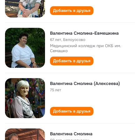
Добавить в друзья
Валентина Смолина-Евмешкина
67 лет
,
Белоуосово
Медицинский колледж при ОКБ им.
Семашко
Добавить в друзья
Валентина Смолина (Алексеева)
75 лет
Добавить в друзья
Валентина Смолина