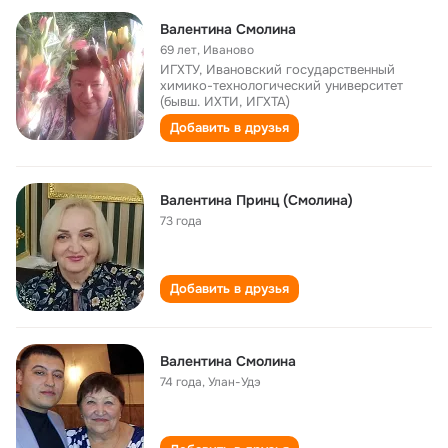
Валентина Смолина
69 лет
,
Иваново
ИГХТУ, Ивановский государственный
химико-технологический университет
(бывш. ИХТИ, ИГХТА)
Добавить в друзья
Валентина Принц (Смолина)
73 года
Добавить в друзья
Валентина Смолина
74 года
,
Улан-Удэ