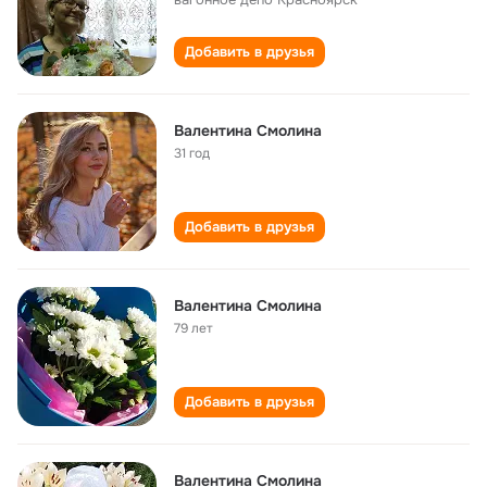
Добавить в друзья
Валентина Смолина
31 год
Добавить в друзья
Валентина Смолина
79 лет
Добавить в друзья
Валентина Смолина