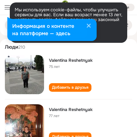
Войти
Мы используем cookie-файлы, чтобы улучшить
сервисы для вас. Если ваш возраст менее 13 лет,
настроить cookie-файлы должен ваш законный
valentina reshetnyak
Поиск
представитель.
Больше информации
Информация о контенте
по
людям
Разрешить все
Настроить
на платформе — здесь
Люди
210
Valentina Reshetnyak
75 лет
Добавить в друзья
Valentina Reshetnyak
77 лет
Добавить в друзья