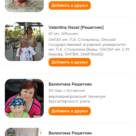
Добавить в друзья
Valentina Nezel (Решетняк)
67 лет
,
Alfhausen
ОмГАУ им. П.А. Столыпина, Омский
государственный аграрный университет
им. П.А. Столыпина (бывш. ОмСХИ им. С.М.
Кирова, ОмГВИ, ОмИПКиАБ)
Добавить в друзья
Валентина Решетняк
53 года
,
с.Хуторское
верхнеднепровский техникум
бухгалтерского учета
Добавить в друзья
Валентина Решетняк