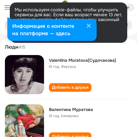
Войти
Мы используем cookie-файлы, чтобы улучшить
сервисы для вас. Если ваш возраст менее 13 лет,
настроить cookie-файлы должен ваш законный
valentina muratova
Поиск
представитель.
Больше информации
Информация о контенте
по
людям
Разрешить все
Настроить
на платформе — здесь
Люди
415
Valentina Muratova(Судочакова)
61 год
,
Фергана
Добавить в друзья
Валентина Муратова
61 год
,
Кемерово
Добавить в друзья