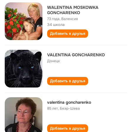
WALENTINA MOSKOWKA
GONCHARENKO
73 года
,
Валенсия
34 школа
Добавить в друзья
VALENTINA GONCHARENKO
Донецк
Добавить в друзья
valentina goncharenko
85 лет
,
Беэр-Шева
Добавить в друзья