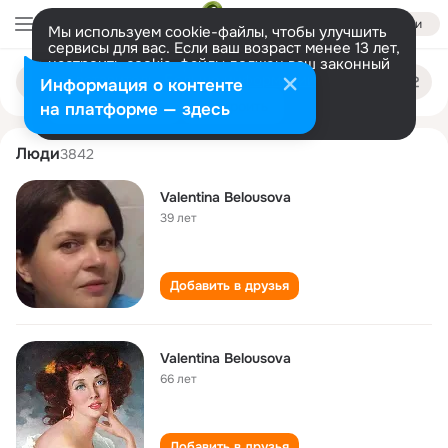
Войти
Мы используем cookie-файлы, чтобы улучшить
сервисы для вас. Если ваш возраст менее 13 лет,
настроить cookie-файлы должен ваш законный
valentina belousova
Поиск
представитель.
Больше информации
Информация о контенте
по
людям
Разрешить все
Настроить
на платформе — здесь
Люди
3842
Valentina Belousova
39 лет
Добавить в друзья
Valentina Belousova
66 лет
Добавить в друзья