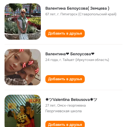
Валентина Белоусова( Земцева )
67 лет
,
г. Пятигорск (Ставропольский край)
Добавить в друзья
Валентина❤ Белоусова❤
24 года
,
г. Тайшет (Иркутская область)
Добавить в друзья
✸ツValentina Belousova✸ツ
27 лет
,
Омск-георгиевка
Георгиевская школа
Добавить в друзья