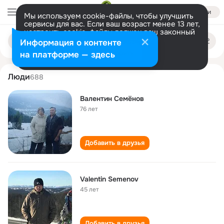
Войти
Мы используем cookie-файлы, чтобы улучшить
сервисы для вас. Если ваш возраст менее 13 лет,
настроить cookie-файлы должен ваш законный
valentin semyonov
Поиск
представитель.
Больше информации
Информация о контенте
по
людям
Разрешить все
Настроить
на платформе — здесь
Люди
688
Валентин Семёнов
76 лет
Добавить в друзья
Valentin Semenov
45 лет
Добавить в друзья