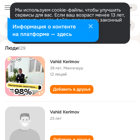
Войти
Мы используем cookie-файлы, чтобы улучшить
сервисы для вас. Если ваш возраст менее 13 лет,
настроить cookie-файлы должен ваш законный
vahid kerimov
Поиск
представитель.
Больше информации
Информация о контенте
по
людям
Разрешить все
Настроить
на платформе — здесь
Люди
129
Vahid Kerimov
39 лет
,
Мингечаур
12 лицей
Добавить в друзья
Vahid Kerimov
25 лет
Добавить в друзья