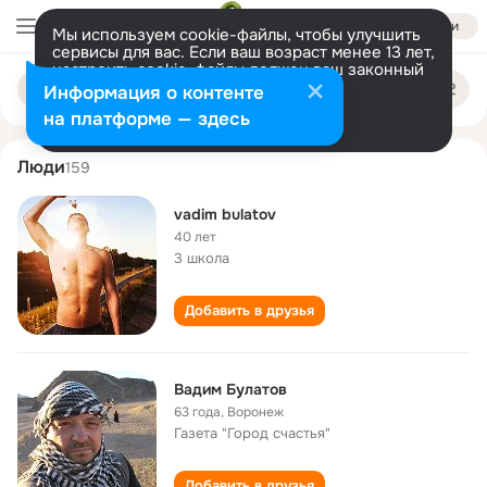
Войти
Мы используем cookie-файлы, чтобы улучшить
сервисы для вас. Если ваш возраст менее 13 лет,
настроить cookie-файлы должен ваш законный
vadim bulatov
Поиск
представитель.
Больше информации
Информация о контенте
по
людям
Разрешить все
Настроить
на платформе — здесь
Люди
159
vadim bulatov
40 лет
3 школа
Добавить в друзья
Вадим Булатов
63 года
,
Воронеж
Газета "Город счастья"
Добавить в друзья