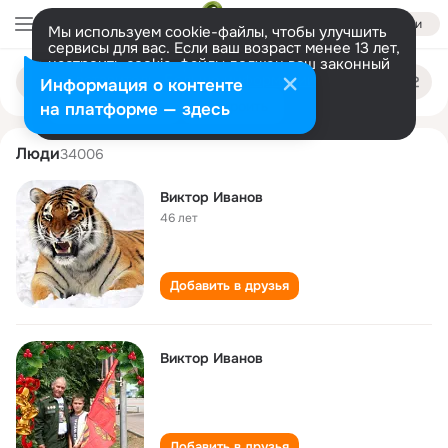
Войти
Мы используем cookie-файлы, чтобы улучшить
сервисы для вас. Если ваш возраст менее 13 лет,
настроить cookie-файлы должен ваш законный
vіktor іvanov
Поиск
представитель.
Больше информации
Информация о контенте
по
людям
Разрешить все
Настроить
на платформе — здесь
Люди
34006
Виктор Иванов
46 лет
Добавить в друзья
Виктор Иванов
Добавить в друзья