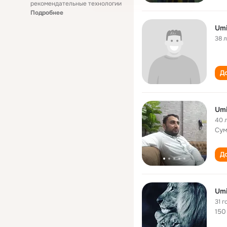
рекомендательные технологии
Подробнее
Um
38 
До
Um
40 
Сум
До
Um
31 г
150