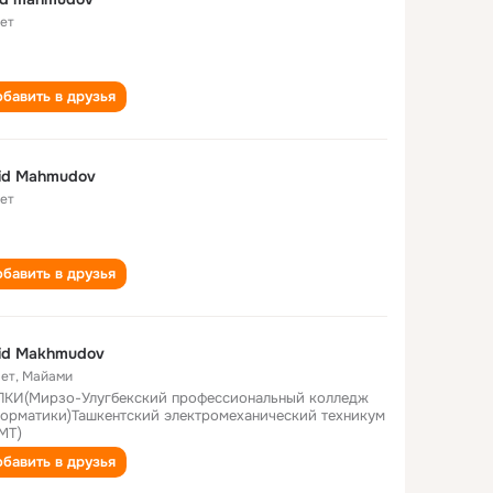
лет
бавить в друзья
id Mahmudov
лет
бавить в друзья
id Makhmudov
лет
,
Майами
КИ(Мирзо-Улугбекский профессиональный колледж
орматики)Ташкентский электромеханический техникум
МТ)
бавить в друзья