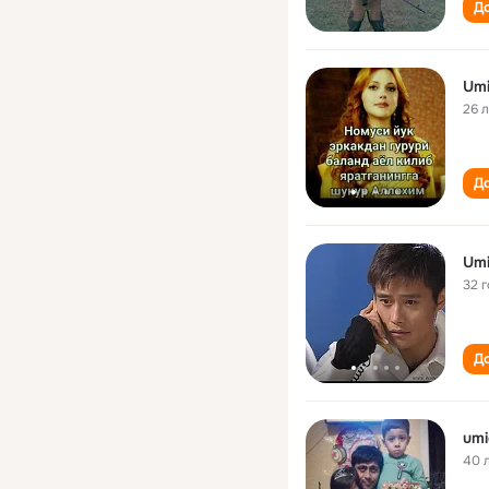
До
Um
26 
До
Um
32 
До
um
40 