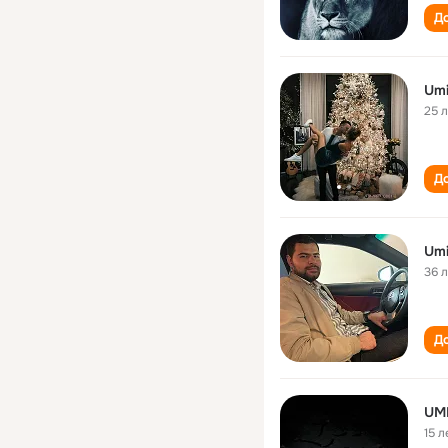
До
Um
25 
До
Um
36 
До
UM
15 л