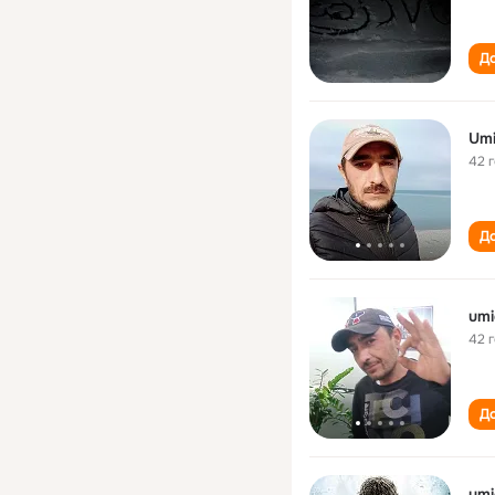
До
Um
42 
До
um
42 
До
um