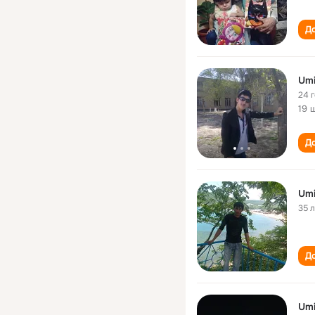
До
Um
24 
19 
До
Um
35 
До
Um