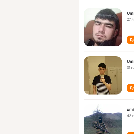
Um
27 л
До
Um
31 г
До
um
43 