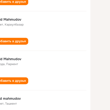
бавить в друзья
id Mahmudov
лет
,
Караулбазар
бавить в друзья
id Mahmudov
года
,
Паркент
бавить в друзья
id mahmudov
лет
,
Ташкент