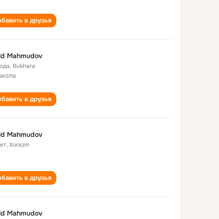
бавить в друзья
id Mahmudov
года
,
Bukhara
школа
бавить в друзья
id Mahmudov
лет
,
Xorazm
бавить в друзья
id Mahmudov