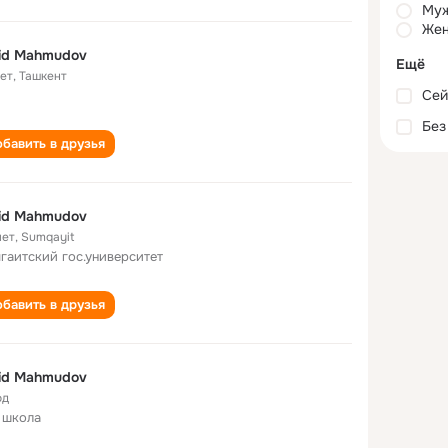
Му
Жен
id Mahmudov
Ещё
лет
,
Ташкент
Сей
Без
бавить в друзья
id Mahmudov
лет
,
Sumqayit
гаитский гос.университет
бавить в друзья
id Mahmudov
од
 школа