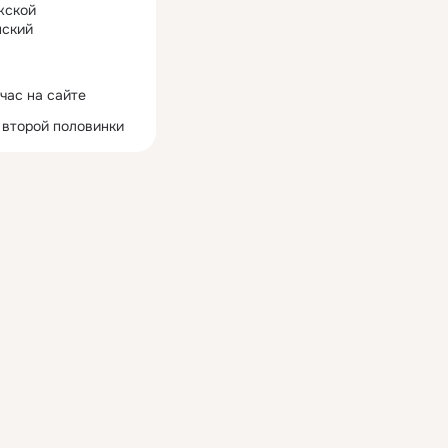
жской
ский
час на сайте
 второй половинки