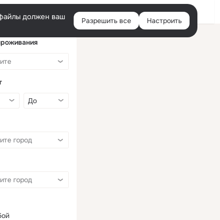
Войти
e-файлы должен ваш
Разрешить все
Настроить
Правая
колонка
проживания
т
бой