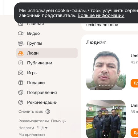
Мы используем cookie-файлы, чтобы улучшить сервис
законный представитель.
Больше информации
Левая
Поиск
Главная
umid mahmudov
колонка
по
людям
Видео
Люди
261
Группы
Люди
Um
43 
Публикации
Игры
Подарки
До
Поздравления
Рекомендации
Um
Сменить язык
35 
Рекламодателям
Помощь
Новости
Ещё
До
Мы применяем