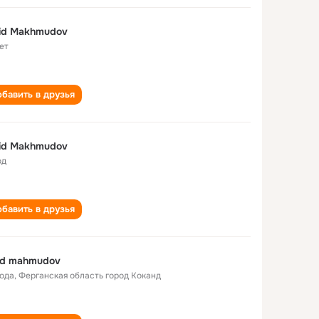
id Makhmudov
ет
бавить в друзья
id Makhmudov
од
бавить в друзья
id mahmudov
года
,
Ферганская область город Коканд