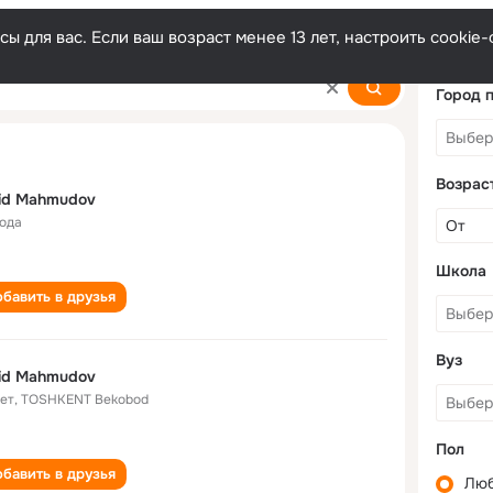
ы для вас. Если ваш возраст менее 13 лет, настроить cooki
Город 
Возрас
id Mahmudov
года
Школа
бавить в друзья
Вуз
id Mahmudov
лет
,
TOSHKENT Bekobod
Пол
бавить в друзья
Лю