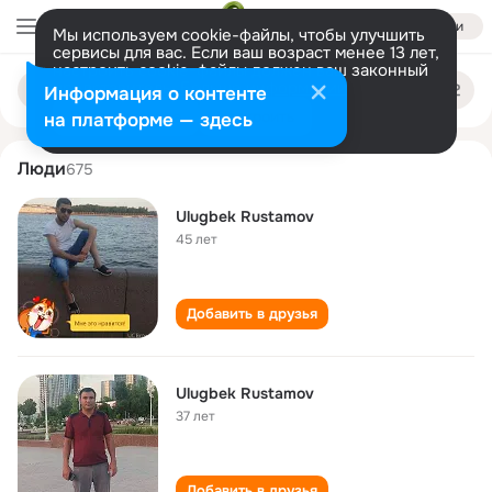
Войти
Мы используем cookie-файлы, чтобы улучшить
сервисы для вас. Если ваш возраст менее 13 лет,
настроить cookie-файлы должен ваш законный
ulugbek rustamov
Поиск
представитель.
Больше информации
Информация о контенте
по
людям
Разрешить все
Настроить
на платформе — здесь
Люди
675
Ulugbek Rustamov
45 лет
Добавить в друзья
Ulugbek Rustamov
37 лет
Добавить в друзья