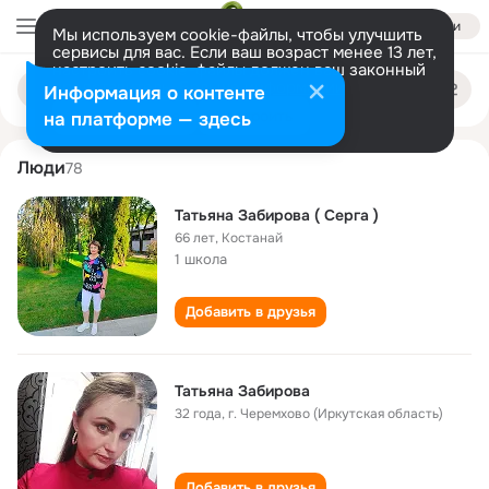
Войти
Мы используем cookie-файлы, чтобы улучшить
сервисы для вас. Если ваш возраст менее 13 лет,
настроить cookie-файлы должен ваш законный
tatyana zabirova
Поиск
представитель.
Больше информации
Информация о контенте
по
людям
Разрешить все
Настроить
на платформе — здесь
Люди
78
Татьяна Забирова ( Серга )
66 лет
,
Костанай
1 школа
Добавить в друзья
Татьяна Забирова
32 года
,
г. Черемхово (Иркутская область)
Добавить в друзья